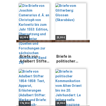
an Christoph
(Skarabäus)
von Karlowitz
bis zum Jahr
1553: Edition,
Übersetzung
und Kommentar
(Quellen und
Forschungen
65,99 €
25,99 €
zur sächsischen
Geschichte,
Band 24)
Briefe von
Briefe in
Adalbert Stifter
politischer
1854-1858: Text,
Kommunikation
Apparat,
vom Alten
Erläuterungen
Orient bis ins 20.
(Adalbert
Jahrhundert: Le
Stifter: Werke
lettere nella
und Briefe:
comunicazione
Historisch-
politica.
kritische
Dall'Antico
Gesamtausgabe,
Oriente fino al
176,99 €
25,99 €