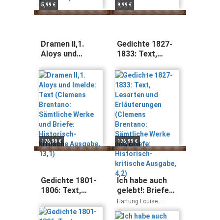
5,99 €
9,99 €
Dramen II,1.
Gedichte 1827-
Aloys und
1833: Text,
Imelde: Text
Lesarten und
(Clemens
Erläuterungen
Brentano:
(Clemens
Sämtliche
Brentano:
Werke und
Sämtliche
Briefe:
Werke und
Historisch-
Briefe:
kritische
Historisch-
Ausgabe, 13,1)
kritische
176,99 €
176,99 €
Ausgabe, 4,2)
Gedichte 1801-
Ich habe auch
1806: Text,
gelebt!: Briefe
Lesarten und
einer
Hartung Louise
Erläuterungen
Freundschaft
Lindgren Astrid
(Clemens