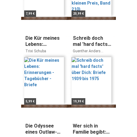
7,99 €
20,99 €
Die Kür meines
Schreib doch
Lebens:
mal 'hard facts'
Erinnerungen -
über Dich: Briefe
Trixi Schuba
Guenther Anders
Tagebücher -
1939 bis 1975
Hannah Arendt
Briefe
5,99 €
19,99 €
Die Odyssee
Wer sich in
eines Outlaw-
Familie begibt: