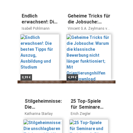
Endlich
Geheime Tricks für
erwachsen!: Die
die Jobsuche:
besten Tipps für
Warum die
Isabell Pohlmann
Vincent G.A. Zeylmans van
Auszug,
klassische
Emmichoven
Ausbildung und
Bewerbung nicht
Studium
länger funktioniert;
Mit
Orientierungshilfen
zum Download
0,99 €
4,99 €
Stilgeheimnisse:
25 Top-Spiele
Die
für Seminare
unschlagbaren
und Trainings 2:
Katharina Starlay
Erich Ziegler
Tricks und
Für Windows ab
Kniffe für
2000, MacOS
erfolgreiches
10.x (CD-ROM)