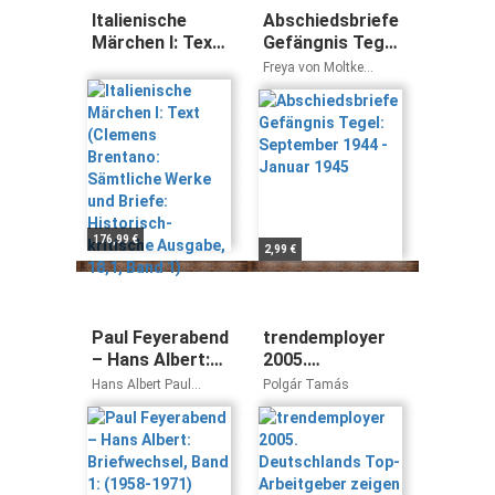
Italienische
Abschiedsbriefe
Märchen I: Text
Gefängnis Tegel:
(Clemens
September 1944
Freya von Moltke
Brentano:
- Januar 1945
Helmuth James von
Moltke
Sämtliche
Werke und
Briefe:
Historisch-
kritische
Ausgabe, 18,1,
Band 1)
176,99 €
2,99 €
Paul Feyerabend
trendemployer
– Hans Albert:
2005.
Briefwechsel,
Deutschlands
Hans Albert Paul
Polgár Tamás
Band 1: (1958-
Top-Arbeitgeber
Feyerabend
1971)
zeigen Profil.
Was sie bieten.
Wen sie suchen.:
The Brief