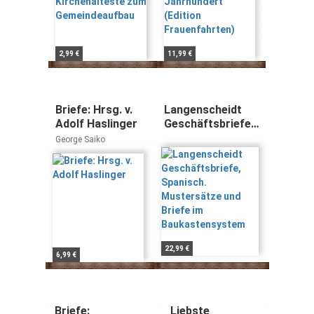
2,99 €
11,99 €
Briefe: Hrsg. v.
Langenscheidt
Adolf Haslinger
Geschäftsbriefe,
Spanisch.
George Saiko
Mustersätze und
Briefe im
Baukastensystem
22,99 €
6,99 €
Briefe:
Liebste