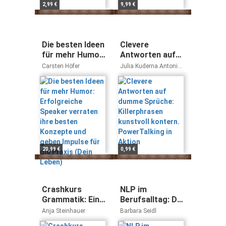
2,99 €
9,99 €
Die besten Ideen
Clevere
für mehr Humor:
Antworten auf
Erfolgreiche
dumme Sprüche:
Carsten Höfer
Julia Kuderna Antonia
Speaker
Killerphrasen
Cicero
verraten ihre
kunstvoll
besten
kontern.
Konzepte und
PowerTalking in
geben Impulse
Aktion
für die Praxis
(Dein Leben)
20,99 €
0,99 €
Crashkurs
NLP im
Grammatik: Ein
Berufsalltag: Die
Übungsbuch für
besten Tools
Anja Steinhauer
Barbara Seidl
Ausbildung und
(Haufe