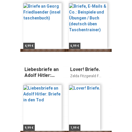
taschenbuch)
Buch (deutsch
Marlen Brill
üben
Taschentrainer)
4,99 €
6,99 €
Liebesbriefe an
Lover! Briefe.
Adolf Hitler:
Zelda Fitzgerald F
Briefe in den Tod
Scott Fitzgerald
9,99 €
1,99 €