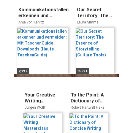
Kommunikationsfallen
Our Secret
erkennen und
Territory: The
vermeiden: Mit
Essence of
Anja von Kanitz
Laura Simms
TaschenGuide
Storytelling
Downloads (Haufe
(Culture Tools)
TaschenGuide)
2,99 €
15,99 €
Your Creative
To the Point: A
Writing
Dictionary of
Masterclass:
Concise Writing
Jurgen Wolff
Robert Hartwell Fiske
featuring
Austen,
Chekhov,
Dickens,