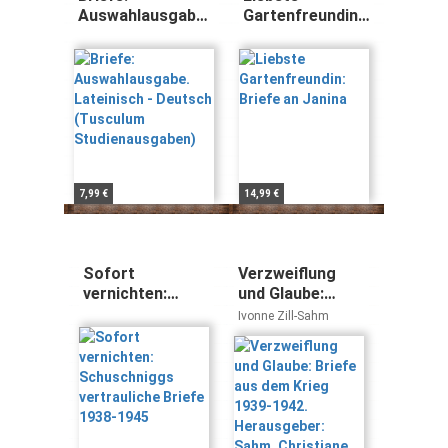
Auswahlausgabe.
Gartenfreundin:
Lateinisch -
Briefe an Janina
Deutsch
(Tusculum
Studienausgaben)
7,99 €
14,99 €
Sofort
Verzweiflung
vernichten:
und Glaube:
Schuschniggs
Briefe aus dem
Ivonne Zill-Sahm
vertrauliche
Krieg 1939-1942.
Briefe 1938-
Herausgeber:
1945
Sahm,
Christiane