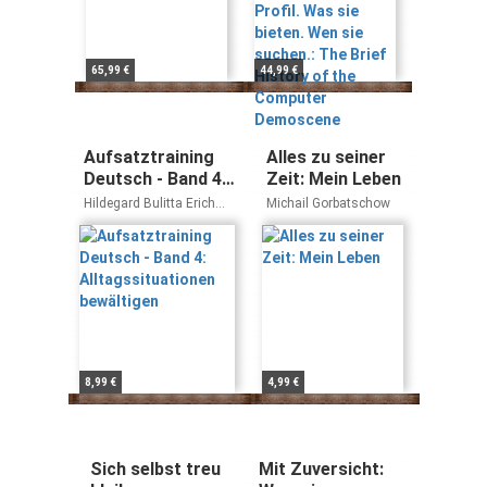
History of the
Computer
Demoscene
65,99 €
44,99 €
Aufsatztraining
Alles zu seiner
Deutsch - Band 4:
Zeit: Mein Leben
Alltagssituationen
Hildegard Bulitta Erich
Michail Gorbatschow
bewältigen
Bulitta
8,99 €
4,99 €
Sich selbst treu
Mit Zuversicht: