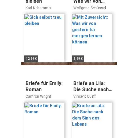
bleiben
Was wir von
gestern für
Karl Nehammer
Wolfgang Schüssel
morgen lernen
können
12,99 €
3,99 €
Briefe für Emily:
Briefe an Lila:
Roman
Die Suche nach
dem Sinn des
Camron Wright
Vincent Cueff
Lebens