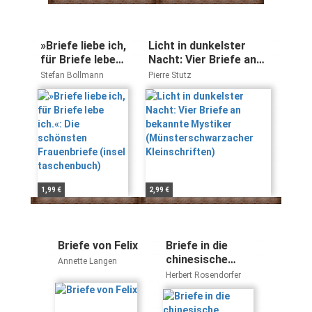
»Briefe liebe ich,
Licht in dunkelster
für Briefe lebe
Nacht: Vier Briefe an
ich.«: Die
bekannte Mystiker
Stefan Bollmann
Pierre Stutz
schönsten
(Münsterschwarzacher
Frauenbriefe
Kleinschriften)
(insel
taschenbuch)
1,99 €
2,99 €
Briefe von Felix
Briefe in die
chinesische
Annette Langen
Vergangenheit:
Herbert Rosendorfer
Roman (dtv
Unterhaltung)