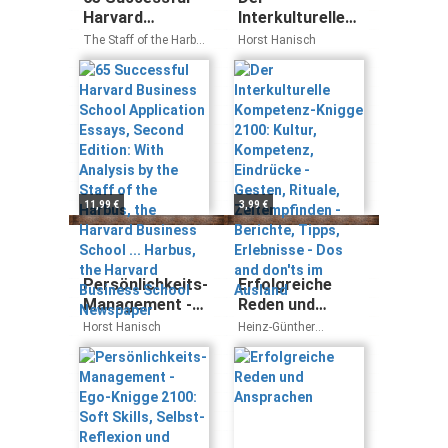
Harvard
Interkulturelle
Business School
Kompetenz-
The Staff of the Harbus
Horst Hanisch
Application
Knigge 2100:
Lauren Sullivan
Essays, Second
Kultur,
Edition: With
Kompetenz,
Analysis by the
Eindrücke -
Staff of the
Gesten, Rituale,
Harbus, the
Zeitempfinden -
Harvard
Berichte, Tipps,
Business School
Erlebnisse - Dos
11,99 €
3,99 €
... Harbus, the
and don'ts im
Harvard
Ausland
Business School
Newspaper
Persönlichkeits-
Erfolgreiche
Management -
Reden und
Ego-Knigge
Ansprachen
Horst Hanisch
Heinz-Günther
2100: Soft
Dachrodt
Skills, Selbst-
Reflexion und
Selbst-
Bewusstsein