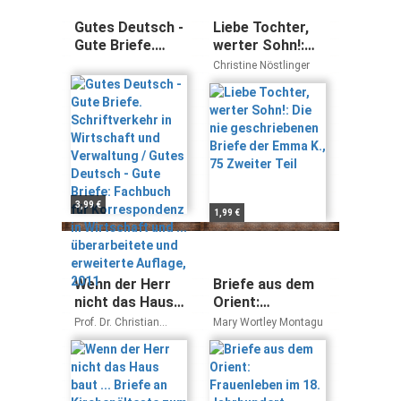
Gutes Deutsch -
Liebe Tochter,
Gute Briefe.
werter Sohn!:
Schriftverkehr
Die nie
Christine Nöstlinger
in Wirtschaft
geschriebenen
und Verwaltung /
Briefe der Emma
Gutes Deutsch -
K., 75 Zweiter
Gute Briefe:
Teil
Fachbuch für
Korrespondenz
in Wirtschaft
und ...
3,99 €
1,99 €
überarbeitete
und erweiterte
Auflage, 2011
Wenn der Herr
Briefe aus dem
nicht das Haus
Orient:
baut ... Briefe an
Frauenleben im
Prof. Dr. Christian
Mary Wortley Montagu
Kirchenälteste
18. Jahrhundert
Möller
zum
(Edition
Gemeindeaufbau
Frauenfahrten)