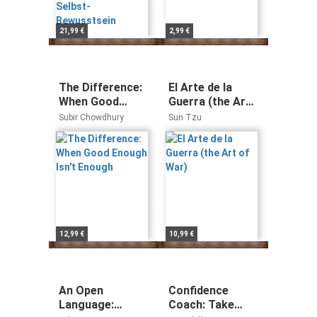
21,99 €
2,99 €
The Difference:
El Arte de la
When Good
Guerra (the Art
Enough Isn't
of War)
Subir Chowdhury
Sun Tzu
Enough
12,99 €
10,99 €
An Open
Confidence
Language:
Coach: Take