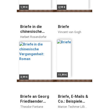
1,99 €
2,99 €
Briefe in die
Briefe
chinesische
Vincent van Gogh
Vergangenheit:
Herbert Rosendorfer
Roman
11,99 €
3,99 €
Briefe an Georg
Briefe, E-Mails &
Friedlaender
Co.: Beispiele
(insel
und Übungen /
Theodor Fontane
Marion Techmer Lilli