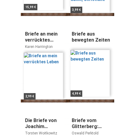
15,99 €
3,99 €
Briefe an mein
Briefe aus
verrücktes
bewegten Zeiten
Leben
Karen Harrington
4,99 €
2,99 €
Die Briefe von
Briefe vom
Joachim
Glitterberg:
Camerarius d. Ä.
Glossen
Torsten Woitkowitz
Oswald Perktold