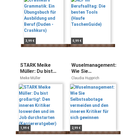
Beruf (Duden -
TaschenGuide)
Crashkurs)
3,99 €
0,99 €
STARK Meike
Wuselmanagement:
Müller: Du bist
Wie Sie
großartig!: Den
Selbstsabotage
Meike Müller
Claudia Hupprich
inneren Kritiker
vermeiden und den
loswerden und im
inneren Kritiker für
Job durchstarten
sich gewinnen
(Karriereratgeber)
1,99 €
2,99 €