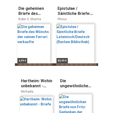
Die geheimen
Epistulae /
Briefe des
Sämtliche Briefe:
Mönchs der
Lateinisch/Deutsch
Robin S. Sharma
Plinius
seinen Ferrari
(Reclam Bibliothek)
verkaufte
4,99 €
50,99 €
Hartheim: Wohin
Die
unbekannt -
ungewöhnlichen
Briefe
Briefe von Fritz:
Michaela
Gedanken der
Pfaffenwimmer
Johannes Neuhauser
Hoffnung