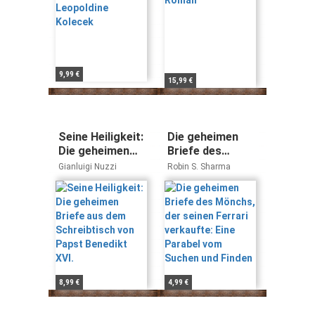
9,99 €
15,99 €
Seine Heiligkeit:
Die geheimen
Die geheimen
Briefe des
Briefe aus dem
Mönchs, der
Gianluigi Nuzzi
Robin S. Sharma
Schreibtisch von
seinen Ferrari
Papst Benedikt
verkaufte: Eine
XVI.
Parabel vom
Suchen und
Finden
8,99 €
4,99 €