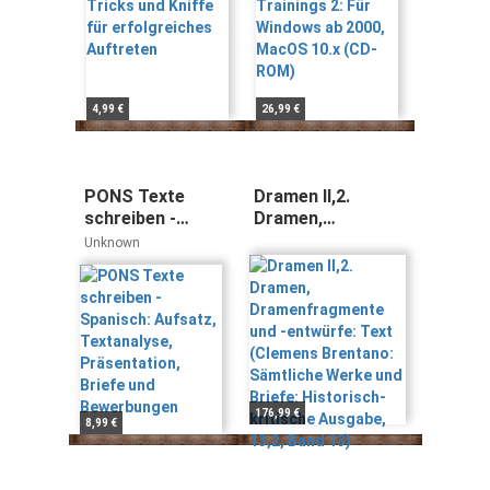
Auftreten
4,99 €
26,99 €
PONS Texte
Dramen II,2.
schreiben -
Dramen,
Spanisch:
Dramenfragmente
Unknown
Aufsatz,
und -entwürfe:
Textanalyse,
Text (Clemens
Präsentation,
Brentano:
Briefe und
Sämtliche Werke
Bewerbungen
und Briefe:
Historisch-
kritische
Ausgabe, 13,2,
176,99 €
8,99 €
Band 13)