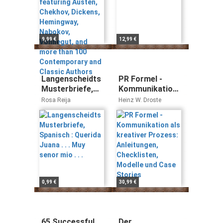
Hemingway,
Nabokov,
Vonnegut, and
more than 100
9,99 €
12,99 €
Contemporary
and Classic
Authors
Langenscheidts
PR Formel -
Musterbriefe,
Kommunikation
Spanisch :
als kreativer
Rosa Reija
Heinz W. Droste
Querida Juana . .
Prozess:
. Muy senor mio .
Anleitungen,
. .
Checklisten,
Modelle und
Case Stories
0,99 €
30,99 €
65 Successful
Der