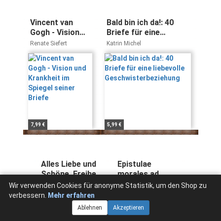
Vincent van
Bald bin ich da!: 40
Gogh - Vision
Briefe für eine
und Krankheit im
liebevolle
Renate Siefert
Katrin Michel
Spiegel seiner
Geschwisterbeziehung
Briefe
7,99 €
5,99 €
Alles Liebe und
Epistulae
Schöne, Freiheit
morales ad
und Glück -
Lucilium. Liber II
Wir verwenden Cookies für anonyme Statistik, um den Shop zu
Herausgegeben von
Seneca
Briefe von und
/Briefe an
Volker Kaukoreit
verbessern.
Mehr erfahren
an Erich Fried
Lucilius über
Ablehnen
Akzeptieren
(Salto)
Ethik. 2. Buch: