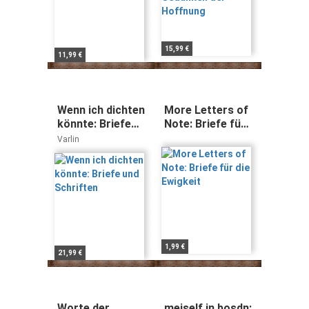
15,99 €
11,99 €
Wenn ich dichten
More Letters of
könnte: Briefe
Note: Briefe für
und Schriften
die Ewigkeit
Varlin
1,99 €
21,99 €
Worte der
meiself in bosdn: