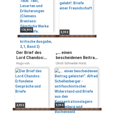
Brentano:
Sämtliche
Werke und
Briefe:
Historisch-
kritische
176,99 €
5,99 €
Ausgabe, 2,1,
Band 2)
Der Brief des
„... einen
Lord Chandos:
bescheidenen Beitrag
Erfundene
geleistet“: Alfred
Hugo von
Ulrich Schneider Horst
Gespräche und
Schellenberger -
Hofmannsthal
Gobrecht
Briefe
antifaschistischer
Widerstand und
Briefe aus den
Konzentrationslagern
Lichtenburg und
Buchenwald
4,99 €
9,99 €