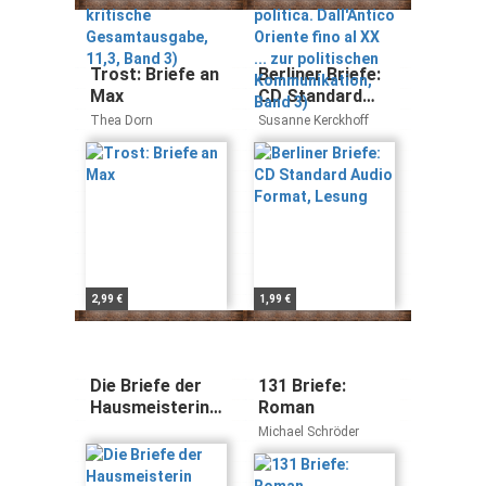
11,3, Band 3)
XX ... zur
politischen
Kommunikation,
Trost: Briefe an
Berliner Briefe:
Band 3)
Max
CD Standard
Audio Format,
Thea Dorn
Susanne Kerckhoff
Lesung
2,99 €
1,99 €
Die Briefe der
131 Briefe:
Hausmeisterin
Roman
Leopoldine
Michael Schröder
Kolecek