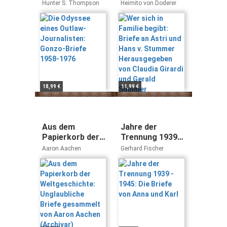
Journalisten:
Briefe an Astri
Hunter S. Thompson
Heimito von Doderer
Gonzo-Briefe
und Hans v.
1958-1976
Stummer
Herausgegeben
von Claudia
Girardi und
Gerald Sommer
18,99 €
11,99 €
Aus dem
Jahre der
Papierkorb der
Trennung 1939 -
Weltgeschichte:
1945: Die Briefe
Aaron Aachen
Gerhard Fischer
Unglaubliche
von Anna und
Briefe
Karl
gesammelt von
Aaron Aachen
(Archivar)