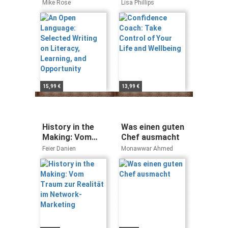
Selected Writing
Control of Your
Mike Rose
Lisa Phillips
on Literacy,
Life and
Learning, and
Wellbeing
Opportunity
15,99 €
13,99 €
History in the
Was einen guten
Making: Vom
Chef ausmacht
Traum zur
Feier Danien
Monawwar Ahmed
Realität im
Network-
Marketing