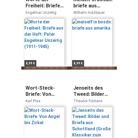
Freiheit: Briefe
briefe aus
aus der Haft:
amerika
Engelmar Unzeitig
Wilhelm Holzbauer
Pater Engelmar
Unzeitig (1911-
1945)
8,99 €
8,99 €
Wort-Steck-
Jenseits des
Briefe: Von
Tweed: Bilder
Angel bis Zirkel
und Briefe aus
Karl Pisa
Theodor Fontane
Schottland
(Große Klassiker
zum kleinen
Preis, Band 210)