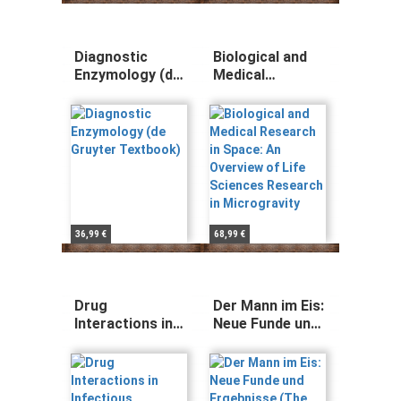
Diagnostic
Biological and
Enzymology (de
Medical
Gruyter
Research in
Textbook)
Space: An
Overview of Life
Sciences
Research in
Microgravity
36,99 €
68,99 €
Drug
Der Mann im Eis:
Interactions in
Neue Funde und
Infectious
Ergebnisse (The
Diseases
Man in the Ice, 2,
Band 2)