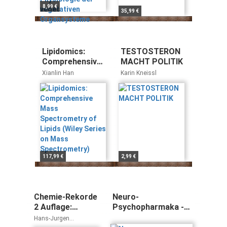
8,99 €
35,99 €
Lipidomics:
TESTOSTERON
Comprehensive
MACHT POLITIK
Mass
Xianlin Han
Karin Kneissl
Spectrometry
of Lipids (Wiley
Series on Mass
Spectrometry)
117,99 €
2,99 €
Chemie-Rekorde
Neuro-
2 Auflage:
Psychopharmaka -
Menschen,
Ein Therapie-
Hans-Jurgen