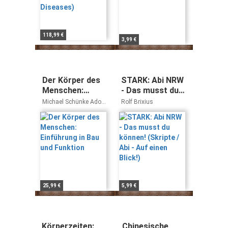
118,99 €
3,99 €
Der Körper des
STARK: Abi NRW
Menschen:
- Das musst du
Einführung in
können! (Skripte
Michael Schünke Adolf
Rolf Brixius
Bau und
/ Abi - Auf einen
Faller
Funktion
Blick!)
25,99 €
5,99 €
Körperzeiten:
Chinesische