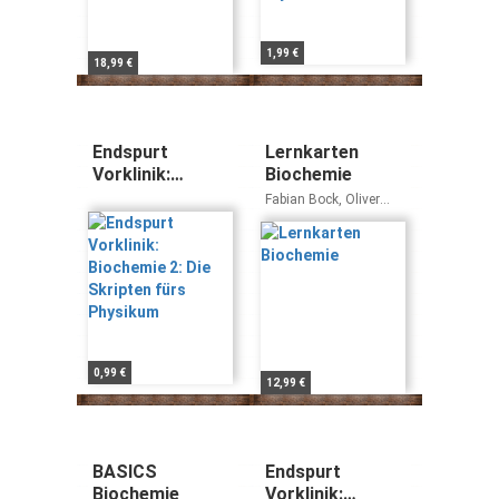
1,99 €
18,99 €
Endspurt
Lernkarten
Vorklinik:
Biochemie
Biochemie 2: Die
Fabian Bock, Oliver
Skripten fürs
Adolph, Maximilian
Pfau, Björn Jacobi
Physikum
0,99 €
12,99 €
BASICS
Endspurt
Biochemie
Vorklinik: