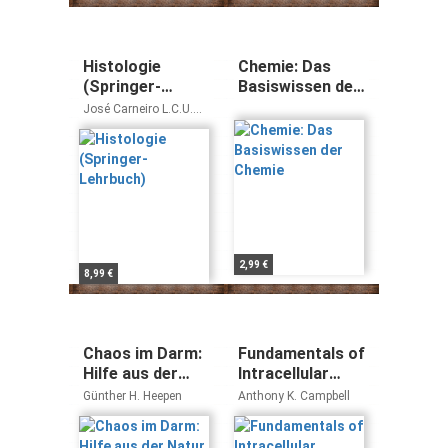
Histologie
Chemie: Das
(Springer-
Basiswissen der
Lehrbuch)
Chemie
José Carneiro L.C.U.
Junqueira
2,99 €
8,99 €
Chaos im Darm:
Fundamentals of
Hilfe aus der
Intracellular
Natur bei Leaky-
Calcium
Günther H. Heepen
Anthony K. Campbell
Gut-Syndrom,
Darmpilzen,