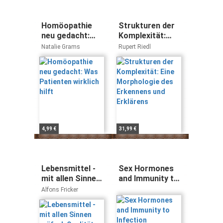
Homöopathie
Strukturen der
neu gedacht:
Komplexität:
Was Patienten
Eine
Natalie Grams
Rupert Riedl
wirklich hilft
Morphologie des
Erkennens und
Erklärens
4,99 €
31,99 €
Lebensmittel -
Sex Hormones
mit allen Sinnen
and Immunity to
prüfen!: Qualität
Infection
Alfons Fricker
Aromastoffe
Geschmack
Sensorik