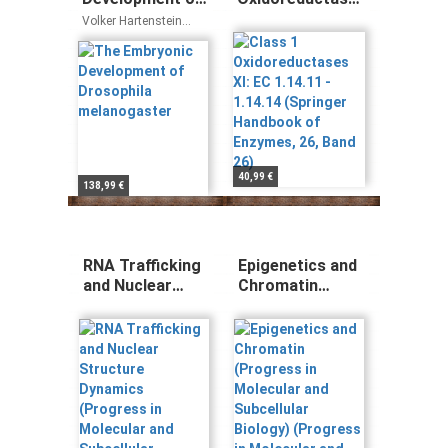
Drosophila
XI: EC 1.14.11 -
Volker Hartenstein
melanogaster
1.14.14 (Springer
Jose A. Campos-
Ortega
Handbook of
Enzymes, 26,
Band 26)
40,99 €
138,99 €
RNA Trafficking
Epigenetics and
and Nuclear
Chromatin
Structure
(Progress in
Dynamics
Molecular and
(Progress in
Subcellular
Molecular and
Biology)
Subcellular
(Progress in
Biology, 35, Band
Molecular and
35)
Subcellular
Biology, 38, Band