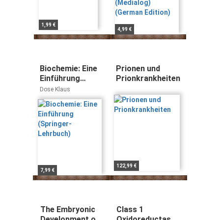
1,99 €
4,99 €
Biochemie: Eine
Prionen und
Einführung
Prionkrankheiten
(Springer-
Dose Klaus
Lehrbuch)
122,99 €
7,99 €
The Embryonic
Class 1
Development of
Oxidoreductases