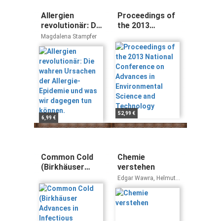
Allergien
Proceedings of
revolutionär: Die
the 2013
wahren
National
Magdalena Stampfer
Ursachen der
Conference on
Allergie-
Advances in
Epidemie und
Environmental
was wir dagegen
Science and
tun können.
Technology
52,99 €
6,99 €
Common Cold
Chemie
(Birkhäuser
verstehen
Advances in
Edgar Wawra, Helmut
Infectious
Dolznig, Ernst Müllner
Diseases)