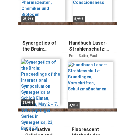
25,99 €
5,99 €
Synergetics of
Handbuch Laser-
the Brain:
Strahlenschutz:
Proceedings of
Grundlagen,
Ernst Sutter, Paul
the International
Vorschriften,
Schreiber, Günter Ott
Symposium on
Schutzmaßnahmen
Synergetics at
Schloß Elmau,
Bavaria, May 2 –
7, 1983
(Springer Series
in Synergetics,
63,99 €
4,99 €
23, Band 23)
Alternative
Fluorescent