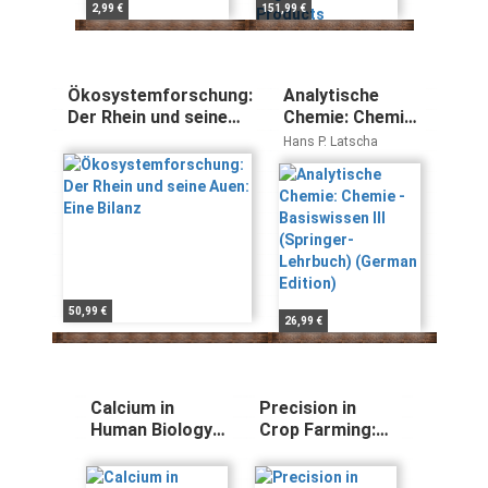
2,99 €
151,99 €
Ökosystemforschung:
Analytische
Der Rhein und seine
Chemie: Chemie
Auen: Eine Bilanz
- Basiswissen III
Hans P. Latscha
(Springer-
Lehrbuch)
(German Edition)
50,99 €
26,99 €
Calcium in
Precision in
Human Biology
Crop Farming:
(ILSI Human
Site Specific
Nutrition
Concepts and