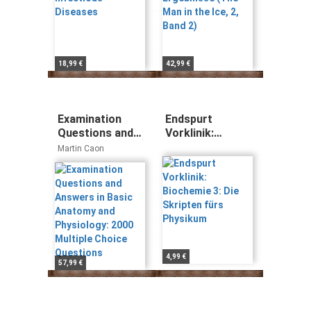
18,99 €
42,99 €
Examination
Endspurt
Questions and
Vorklinik:
Answers in
Biochemie 3: Die
Martin Caon
Basic Anatomy
Skripten fürs
and Physiology:
Physikum
2000 Multiple
Choice
Questions
4,99 €
57,99 €