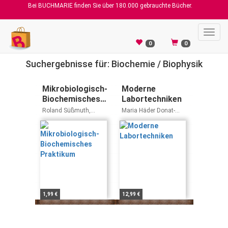
Bei BUCHMARIE finden Sie über 180.000 gebrauchte Bücher.
Toggl
navig
0
0
Suchergebnisse für: Biochemie / Biophysik
Mikrobiologisch-
Moderne
Biochemisches
Labortechniken
Praktikum
Roland Süßmuth,
Maria Häder Donat-
Jürgen Eberspächer,
Peter Häder
Rainer Haag
1,99 €
12,99 €