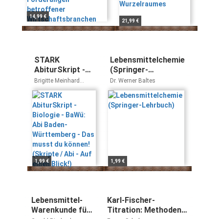
Wirtschaftsbranchen
14,99 €
21,99 €
STARK
Lebensmittelchemie
AbiturSkript -
(Springer-
Biologie - BaWü:
Lehrbuch)
Brigitte Meinhard
Dr. Werner Baltes
Abi Baden-
Christian Schillinger
Württemberg -
Das musst du
können! (Skripte
/ Abi - Auf einen
Blick!)
1,99 €
1,99 €
Lebensmittel-
Karl-Fischer-
Warenkunde für
Titration: Methoden