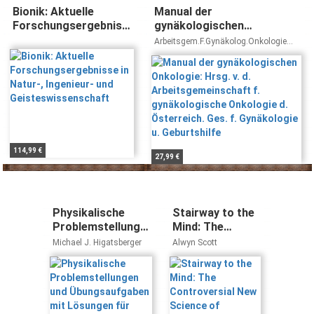
Bionik: Aktuelle
Manual der
Forschungsergebnisse
gynäkologischen
in Natur-, Ingenieur-
Onkologie: Hrsg. v. d.
Arbeitsgem.F.Gynäkolog.Onkologie
und
Arbeitsgemeinschaft f.
D.Österreich.Gesellschaftf.Gynäkologie
U.Geburtshilfe
Geisteswissenschaft
gynäkologische Onkologie
d. Österreich. Ges. f.
Gynäkologie u. Geburtshilfe
114,99 €
27,99 €
Physikalische
Stairway to the
Problemstellungen
Mind: The
und
Controversial
Michael J. Higatsberger
Alwyn Scott
Übungsaufgaben
New Science of
mit Lösungen für
Consciousness
Pharmazeuten,
Chemiker und
Biologen