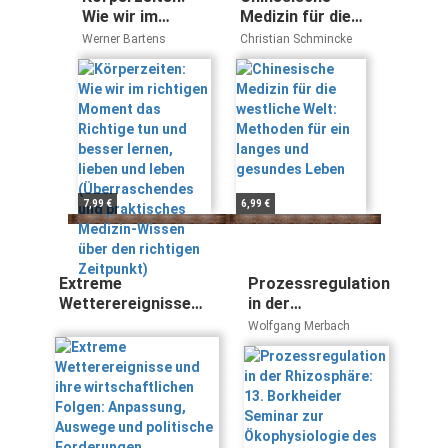
Wie wir im
Medizin für die
richtigen
westliche Welt:
Werner Bartens
Christian Schmincke
Moment das
Methoden für
Richtige tun und
ein langes und
besser lernen,
gesundes Leben
lieben und leben
(Überraschendes
und praktisches
Medizin-Wissen
über den
7,99 €
6,99 €
richtigen
Zeitpunkt)
Extreme
Prozessregulation
Wetterereignisse
in der
und ihre
Rhizosphäre: 13.
Wolfgang Merbach
wirtschaftlichen
Borkheider
Folgen: Anpassung,
Seminar zur
Auswege und
Ökophysiologie
politische
des Wurzelraumes
Forderungen
betroffener