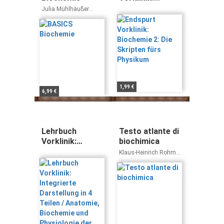
Biochemie 2: Die
Julia Mühlhäußer
Skripten fürs
Hanni Kirchner
Physikum
1,99 €
6,99 €
Lehrbuch
Testo atlante di
Vorklinik:
biochimica
Integrierte
Klaus-Heinrich Rohm
Darstellung in 4
Jan Koolman
Teilen /
Anatomie,
Biochemie und
Physiologie der
vegetativen
Organsysteme