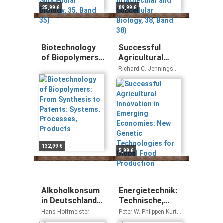
38)
25,99 €
89,99 €
Biotechnology
Successful
of Biopolymers:
Agricultural
From Synthesis
Innovation in
Richard C. Jennings
to Patents:
Emerging
Edited by David J.
Bennett
Systems,
Economies: New
Processes,
Genetic
Products
Technologies
for Global Food
Production
132,99 €
5,99 €
Alkoholkonsum
Energietechnik:
in Deutschland
Technische,
und seine
ökonomische
Hans Hoffmeister
Peter-W. Phlippen Kurt
gesundheitlichen
und ökologische
Kugeler