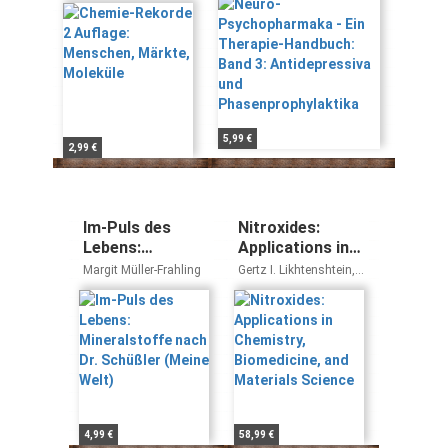
Märkte,
Handbuch: Band 3:
Quadbeck-Seeger
Moleküle
Antidepressiva und
Phasenprophylaktika
5,99 €
2,99 €
Im-Puls des
Nitroxides:
Lebens:
Applications in
Mineralstoffe
Chemistry,
Margit Müller-Frahling
Gertz I. Likhtenshtein,
nach Dr.
Biomedicine, and
Jun Yamauchi,
Shin'ichi Nakatsuji,
Schüßler (Meine
Materials
Alex I. Smirnov, Rui
Welt)
Science
Tamura
4,99 €
58,99 €