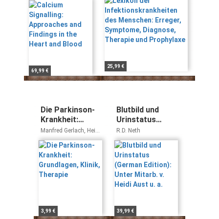
Heart and Blood
Diagnose, Therapie
und Prophylaxe
25,99 €
69,99 €
Die Parkinson-
Blutbild und
Krankheit:
Urinstatus
Grundlagen,
(German
Manfred Gerlach, Heinz
R.D. Neth
Klinik, Therapie
Edition): Unter
Reichmann, Peter
Riederer
Mitarb. v. Heidi
Aust u. a.
3,99 €
39,99 €