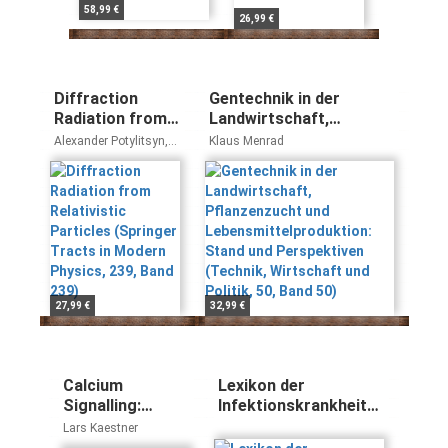
58,99 €
26,99 €
Diffraction
Gentechnik in der
Radiation from
Landwirtschaft,
Relativistic
Pflanzenzucht und
Alexander Potylitsyn,
Klaus Menrad
Particles
Lebensmittelproduktion:
Mikhail Ivanovich
Ryazanov, Mikhail
(Springer Tracts
Stand und Perspektiven
Nikolaevich Strikhanov,
in Modern
(Technik, Wirtschaft und
Alexey Alexandrovich
Physics, 239,
Politik, 50, Band 50)
Tishchenko
Band 239)
27,99 €
32,99 €
Calcium
Lexikon der
Signalling:
Infektionskrankheiten
Approaches and
des Menschen:
Lars Kaestner
Findings in the
Erreger, Symptome,