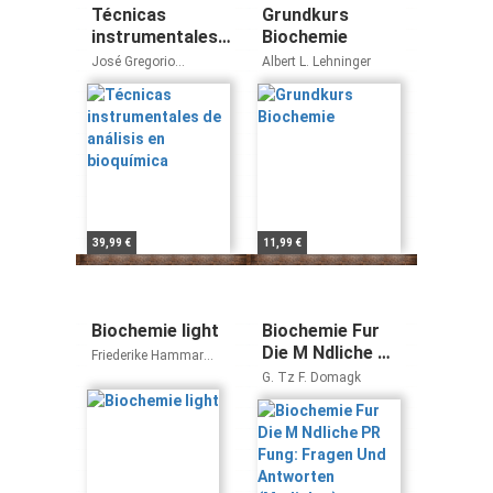
Técnicas
Grundkurs
instrumentales
Biochemie
de análisis en
José Gregorio
Albert L. Lehninger
bioquímica
Gavilanes Franco
39,99 €
11,99 €
Biochemie light
Biochemie Fur
Die M Ndliche PR
Friederike Hammar
Fung: Fragen
Hubert Rehm
G. Tz F. Domagk
Und Antworten
(Medialog)
(German Edition)