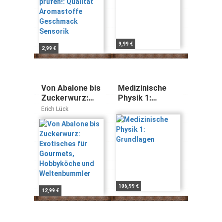
9,99 €
2,99 €
Von Abalone bis
Medizinische
Zuckerwurz:
Physik 1:
Exotisches für
Grundlagen
Erich Lück
Gourmets,
Hobbyköche und
Weltenbummler
106,99 €
12,99 €