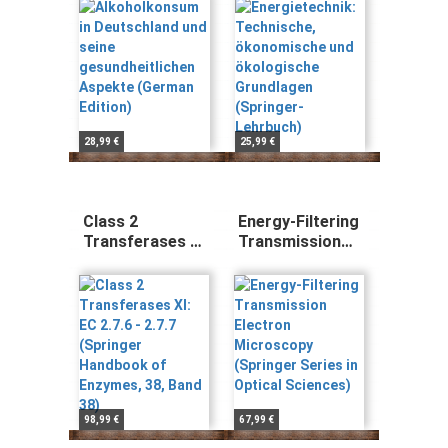
Aspekte
Grundlagen
(German Edition)
(Springer-
Lehrbuch)
28,99 €
25,99 €
Class 2
Energy-Filtering
Transferases XI:
Transmission
EC 2.7.6 - 2.7.7
Electron
(Springer
Microscopy
Handbook of
(Springer Series
Enzymes, 38,
in Optical
Band 38)
Sciences)
98,99 €
67,99 €