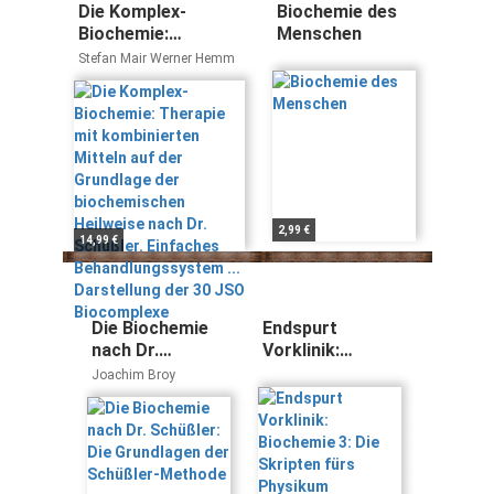
Die Komplex-
Biochemie des
Biochemie:
Menschen
Therapie mit
Stefan Mair Werner Hemm
kombinierten
Mitteln auf der
Grundlage der
biochemischen
Heilweise nach Dr.
Schüßler. Einfaches
Behandlungssystem
... Darstellung der
2,99 €
14,99 €
30 JSO
Biocomplexe
Die Biochemie
Endspurt
nach Dr.
Vorklinik:
Schüßler: Die
Biochemie 3: Die
Joachim Broy
Grundlagen der
Skripten fürs
Schüßler-
Physikum
Methode