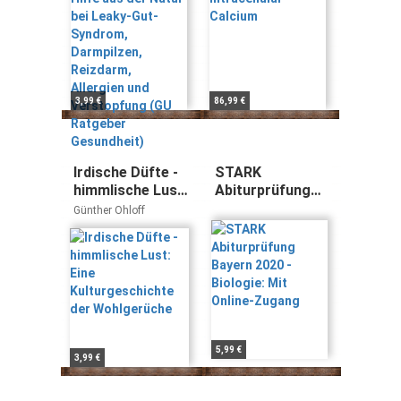
Reizdarm,
Allergien und
Verstopfung
(GU Ratgeber
Gesundheit)
3,99 €
86,99 €
Irdische Düfte -
STARK
himmlische Lust:
Abiturprüfung
Eine
Bayern 2020 -
Günther Ohloff
Kulturgeschichte
Biologie: Mit
der Wohlgerüche
Online-Zugang
5,99 €
3,99 €