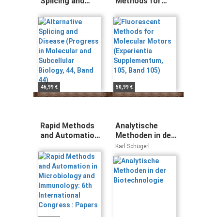
Splicing and
Methods for
Disease
Molecular
(Progress in
Motors
Molecular and
(Experientia
Subcellular
Supplementum,
Biology, 44, Band
105, Band 105)
44)
46,99 €
50,99 €
Rapid Methods
Analytische
and Automation
Methoden in der
in Microbiology
Biotechnologie
Karl Schügerl
and Immunology:
6th International
Congress :
Papers