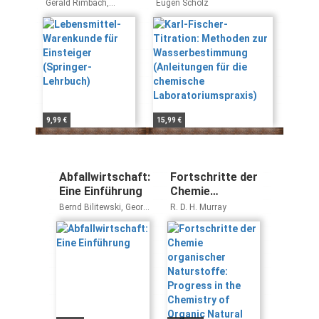
Einsteiger
zur
Gerald Rimbach,
Eugen Scholz
(Springer-
Wasserbestimmung
Jennifer Nagursky,
Helmut F. Erbersdobler
Lehrbuch)
(Anleitungen für die
chemische
Laboratoriumspraxis)
9,99 €
15,99 €
Abfallwirtschaft:
Fortschritte der
Eine Einführung
Chemie
organischer
Bernd Bilitewski, Georg
R. D. H. Murray
Naturstoffe:
Härdtle, Klaus Marek
Progress in the
Chemistry of
Organic Natural
Products