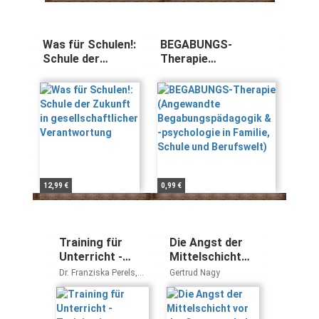
Was für Schulen!:
BEGABUNGS-
Schule der
Therapie
Zukunft in
(Angewandte
gesellschaftlicher
Begabungspädagogik
Verantwortung
& -psychologie in
Familie, Schule und
Berufswelt)
12,99 €
0,99 €
Training für
Die Angst der
Unterricht -
Mittelschicht
Training im
vor der
Dr. Franziska Perels,
Gertrud Nagy
Unterricht.
Gesamtschule:
Prof. Dr. Bernhard
Schmitz, Kirsten van
Moderne
Warum die
de Loo
Methoden
Gesamtschule