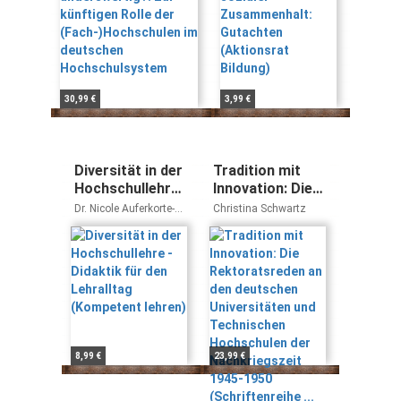
Hochschulsystem
Bildung)
30,99 €
3,99 €
Diversität in der
Tradition mit
Hochschullehre -
Innovation: Die
Didaktik für den
Rektoratsreden
Dr. Nicole Auferkorte-
Christina Schwartz
Lehralltag
an den
Michaelis Prof. Dr.
Frank Linde
(Kompetent
deutschen
lehren)
Universitäten
und Technischen
Hochschulen der
Nachkriegszeit
1945-1950
(Schriftenreihe
8,99 €
23,99 €
... Akademie der
Wissenschaften,