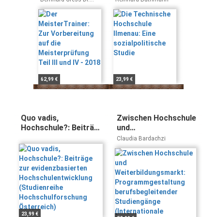
Vorbereitung
sozialpolitische
Lothar Semper
auf die
Studie
Meisterprüfung
Teil III und IV -
2018
62,99 €
23,99 €
Quo vadis,
Zwischen Hochschule
Hochschule?: Beiträge
und
zur evidenzbasierten
Weiterbildungsmarkt:
Claudia Bardachzi
Hochschulentwicklung
Programmgestaltung
(Studienreihe
berufsbegleitender
Hochschulforschung
Studiengänge
Österreich)
(Internationale
Hochschulschriften)
23,99 €