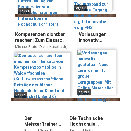
(Internationale
Hochschule
Hochschulschriften)
digital.innovativ |
23,99 €
27,99 €
#digiPH2
Kompetenzen sichtbar
Vorlesungen
machen: Zum Einsatz
innovativ
von
gestalten: Neue
Michael Brater, Dieter Haselbach,
Kompetenzportfolios in
Lernformen für
Antonia Stefer
Waldorfschulen
große
(Kulturwissenschaftliche
Lerngruppen.
Beiträge der Alanus
Mit Online-
Hochschule für Kunst
Materialien
und Gesellschaft, Band
(Beltz
6)
Weiterbildung)
36,99 €
27,99 €
Der
Die Technische
MeisterTrainer:
Hochschule
Zur
Ilmenau: Eine
Bernhard Gress Dr.
Reinhard Buthmann