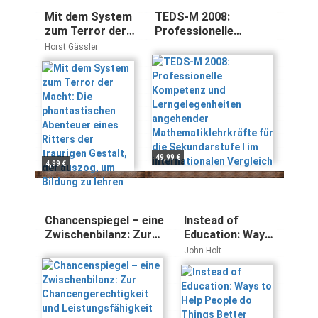
Mit dem System
TEDS-M 2008:
zum Terror der
Professionelle
Macht: Die
Kompetenz und
Horst Gässler
phantastischen
Lerngelegenheiten
Abenteuer eines
angehender
Ritters der
Mathematiklehrkräfte
traurigen
für die Sekundarstufe
Gestalt, der
I im internationalen
auszog, um
Vergleich
Bildung zu
lehren
49,99 €
4,99 €
Chancenspiegel – eine
Instead of
Zwischenbilanz: Zur
Education: Ways
Chancengerechtigkeit
to Help People
John Holt
und
do Things
Leistungsfähigkeit
Better
der deutschen
Schulsysteme seit