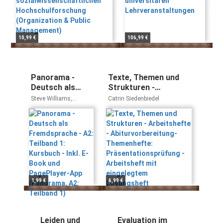
Management)
10,99 €
106,99 €
Panorama -
Texte, Themen und
Deutsch als
Strukturen -
Fremdsprache -
Arbeitshefte -
Steve Williams,
Catrin Siedenbiedel
A2: Teilband 1:
Abiturvorbereitung-
Friederike Jin, Andrea
Finster, Verena Paar-
Kursbuch - Inkl.
Themenhefte:
Grünbichler, Dagmar
E-Book und
Präsentationsprüfung
Giersberg
PagePlayer-App
- Arbeitsheft mit
(Panorama, A2:
eingelegtem
Teilband 1)
Lösungsheft
1,99 €
6,99 €
Leiden und
Evaluation im