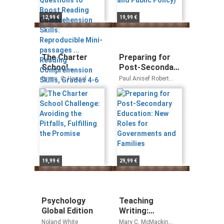
Skills:
Reproducible
12,99 €
19,99 €
Mini-passages ...
Reading
Comprehension
Skills, Grades 4-
The Charter
Preparing for
6
School
Post-Secondary
Challenge:
Education: New
Bryan. C. Hassel
Paul Anisef Robert
Avoiding the
Roles for
Sweet
Pitfalls, Fulfilling
Governments
the Promise
and Families
19,99 €
29,99 €
Psychology
Teaching
Global Edition
Writing:
Differentiated
Noland White
Mary C. McMackin