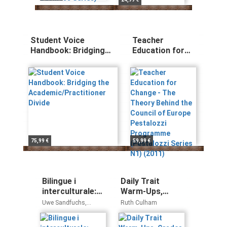
Student Voice
Teacher
Handbook: Bridging
Education for
the
Change - The
Academic/Practitioner
Theory Behind
Divide
the Council of
Europe
Pestalozzi
Programme
(Pestalozzi
Series N1)
(2011)
75,99 €
59,99 €
Bilingue i
Daily Trait
interculturale:
Warm-Ups,
Konzept, Praxis
Grades 3 & Up:
Uwe Sandfuchs,
Ruth Culham
und Evaluation
180 Revision and
Clemens Zumhasch,
Hans Karweik, Arne
der Deutsch-
Editing