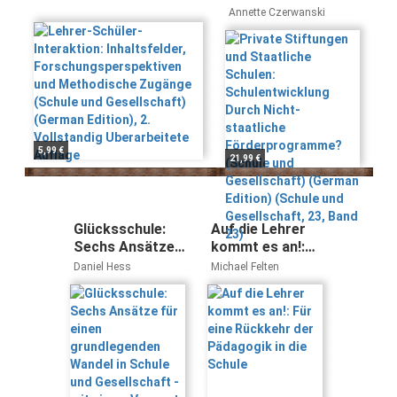
Inhaltsfelder,
Schulen:
Annette Czerwanski
Forschungsperspektiven
Schulentwicklung
und Methodische
Durch Nicht-
Zugänge (Schule und
staatliche
Gesellschaft) (German
Förderprogramme?
Edition), 2. Vollstandig
(Schule und
Uberarbeitete Auflage
Gesellschaft)
(German Edition)
(Schule und
5,99 €
21,99 €
Gesellschaft, 23,
Band 23)
Glücksschule:
Auf die Lehrer
Sechs Ansätze
kommt es an!:
für einen
Für eine
Daniel Hess
Michael Felten
grundlegenden
Rückkehr der
Wandel in Schule
Pädagogik in die
und Gesellschaft
Schule
- mit einem
Vorwort von
Gerald Hüther