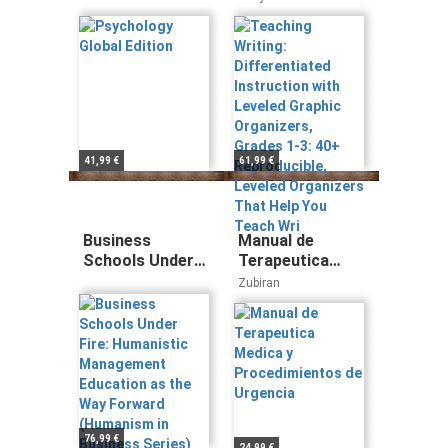
Instruction with
Nancy L. Witherell
Leveled Graphic
Organizers,
Grades 1-3: 40+
Reproducible,
Leveled
Organizers That
Help You Teach
41,99 €
61,99 €
Wri
Business
Manual de
Schools Under
Terapeutica
Fire: Humanistic
Medica y
Zubiran
Management
Procedimientos
Education as the
de Urgencia
Way Forward
(Humanism in
Business Series)
76,99 €
24,99 €