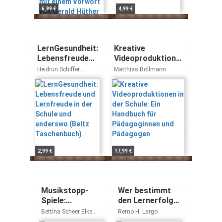
6,99 €
4,99 €
LernGesundheit:
Kreative
Lebensfreude
Videoproduktionen
und Lernfreude
in der Schule: Ein
Heidrun Schiffer
Matthias Bollmann
in der Schule
Handbuch für
Eckhard Schiffer
und anderswo
Pädagoginnen und
(Beltz
Pädagogen
Taschenbuch)
2,99 €
17,99 €
Musikstopp-
Wer bestimmt
Spiele:
den Lernerfolg:
Bewegungsspaß
Kind, Schule,
Bettina Scheer Elke
Remo H. Largo
in Kita und
Gesellschaft?
Gulden