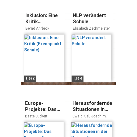
Inklusion: Eine
NLP verändert
Kritik
Schule
(Brennpunkt
Bernd Ahrbeck
Elisabeth Zechmeister
Schule)
3,99 €
1,99 €
Europa-
Herausfordernde
Projekte: Das
Situationen in
Konzept "projet
der Schule. Ein
Beate Lückert
Ewald Kiel, Joachim
éducatif und
fallbasiertes
Kahlert, Ludwig Haag,
Thomas Eberle
seine
Arbeitsbuch
Realisierung an