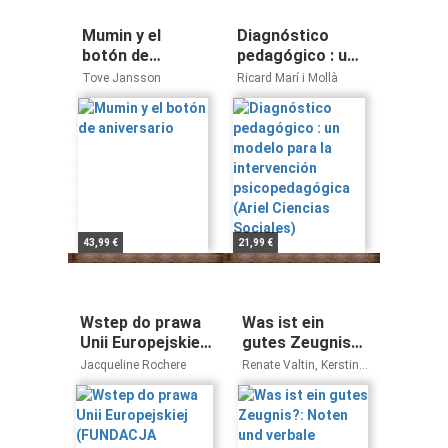
Mumin y el
Diagnóstico
botón de
pedagógico : un
aniversario
modelo para la
Tove Jansson
Ricard Marí i Mollà
intervención
psicopedagógica
(Ariel Ciencias
Sociales)
43,99 €
21,99 €
Wstep do prawa
Was ist ein
Unii Europejskiej
gutes Zeugnis?:
(FUNDACJA
Noten und
Jacqueline Rochere
Renate Valtin, Kerstin
PROMOCJI
verbale
Darge, Humboldt-
Universität zu Berlin,
PRAWA
Beurteilungen
Heidrun Rosenfeld,
EUROPEJSKIEGO)
auf dem
Corinna Schmude,
Prüfstand