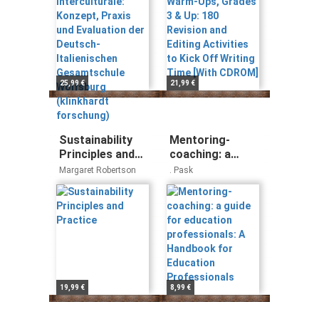
Sewing (Hg.)
Italienischen
Activities to
Gesamtschule
Kick Off Writing
Wolfsburg
Time [With
(klinkhardt
CDROM]
forschung)
25,99 €
21,99 €
Sustainability
Mentoring-
Principles and
coaching: a
Practice
guide for
Margaret Robertson
. Pask
education
professionals: A
Handbook for
Education
Professionals
19,99 €
8,99 €