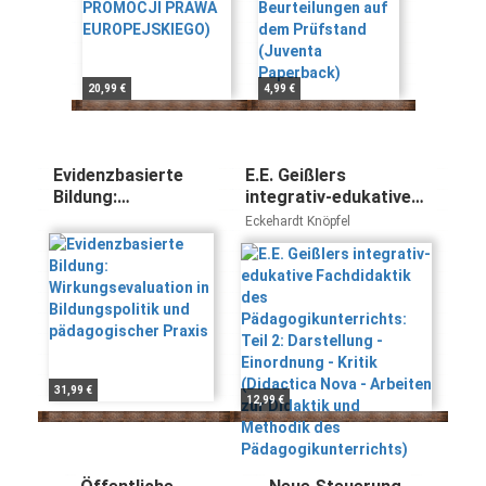
Oliver Thiel, Matthea
(Juventa
Wagener, Christine
Paperback)
Wagner
20,99 €
4,99 €
Evidenzbasierte
E.E. Geißlers
Bildung:
integrativ-edukative
Wirkungsevaluation
Fachdidaktik des
Eckehardt Knöpfel
in Bildungspolitik
Pädagogikunterrichts:
und pädagogischer
Teil 2: Darstellung -
Praxis
Einordnung - Kritik
(Didactica Nova -
Arbeiten zur Didaktik
und Methodik des
Pädagogikunterrichts)
31,99 €
12,99 €