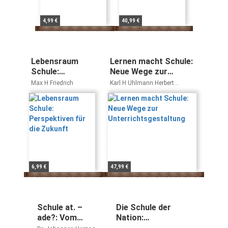
4,99 €
40,99 €
Lebensraum
Lernen macht Schule:
Schule:
Neue Wege zur
Perspektiven für
Unterrichtsgestaltung
Max H Friedrich
Karl H Uhlmann Herbert
die Zukunft
Hollweg
6,99 €
47,99 €
Schule at. –
Die Schule der
ade?: Vom
Nation:
Fehlersuchen
Bildungsgeschichte