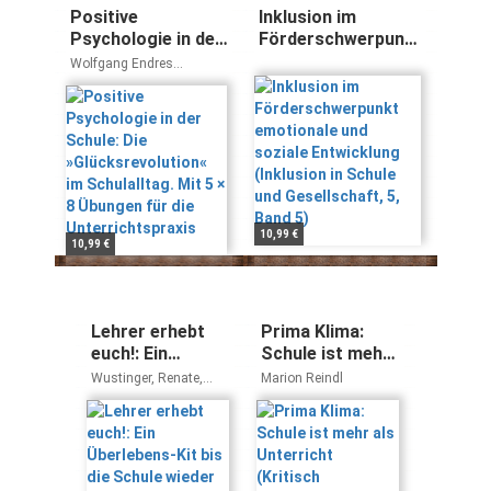
Positive
Inklusion im
Psychologie in der
Förderschwerpunkt
Schule: Die
emotionale und
Wolfgang Endres
»Glücksrevolution«
soziale Entwicklung
Michaela Brohm
im Schulalltag. Mit
(Inklusion in Schule
5 × 8 Übungen für
und Gesellschaft, 5,
die
Band 5)
Unterrichtspraxis
10,99 €
10,99 €
Lehrer erhebt
Prima Klima:
euch!: Ein
Schule ist mehr
Überlebens-Kit
als Unterricht
Wustinger, Renate,
Marion Reindl
bis die Schule
(Kritisch
Braun, Roman
wieder anfängt
hinterfragt)