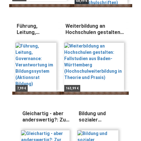
58,99 €
Führung,
Weiterbildung an
Leitung,
Hochschulen gestalten:
Governance:
Fallstudien aus Baden-
Verantwortung
Württemberg
im
(Hochschulweiterbildung
Bildungssystem
in Theorie und Praxis)
(Aktionsrat
Bildung)
7,99 €
163,99 €
Gleichartig - aber
Bildung und
anderswertig?: Zur
sozialer
künftigen Rolle der
Zusammenhalt:
(Fach-)Hochschulen
Gutachten
im deutschen
(Aktionsrat