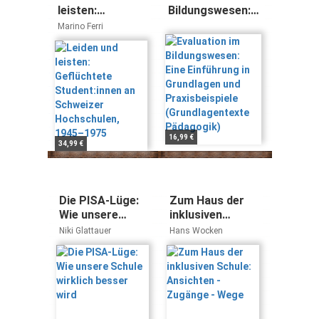
leisten:
Bildungswesen:
Geflüchtete
Eine Einführung
Marino Ferri
Student:innen an
in Grundlagen
Schweizer
und
Hochschulen,
Praxisbeispiele
1945–1975
(Grundlagentexte
Pädagogik)
16,99 €
34,99 €
Die PISA-Lüge:
Zum Haus der
Wie unsere
inklusiven
Schule wirklich
Schule:
Niki Glattauer
Hans Wocken
besser wird
Ansichten -
Zugänge - Wege