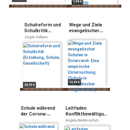
1,99 €
Schulreform und
Wege und Ziele
Schulkritik
evangelischer
(Erziehung,
Schulen in
Jürgen Oelkers
Schule,
Österreich: Eine
Gesellschaft)
empirische
Untersuchung
(Schule in
evangelischer
Trägerschaft)
13,99 €
20,99 €
Schule während
Leitfaden
der Corona-
Konfliktbewältigung
Pandemie: Neue
und
Angela Merkle Achim
Ergebnisse und
Gewaltprävention:
Schröder