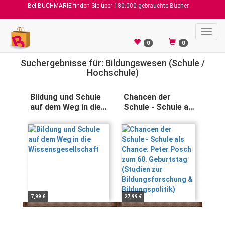
Bei BUCHMARIE finden Sie über 180.000 gebrauchte Bücher.
Toggl
navig
0
0
Suchergebnisse für: Bildungswesen (Schule /
Hochschule)
Bildung und Schule
Chancen der
auf dem Weg in die
Schule - Schule als
Wissensgesellschaft
Chance: Peter
Posch zum 60.
Geburtstag
(Studien zur
Bildungsforschung
& Bildungspolitik)
7,99 €
27,99 €