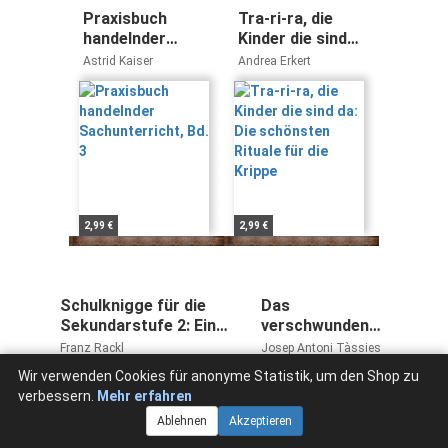
Praxisbuch
Tra-ri-ra, die
handelnder
Kinder die sind
Sachunterricht,
da: Die
Astrid Kaiser
Andrea Erkert
Bd. 3
schönsten
Rituale für die
Krippe
2,99 €
2,99 €
Schulknigge für die
Das
Sekundarstufe 2: Ein
verschwundene
Lernkonzept zur
Kind - The Lost
Franz Rackl
Josep Antoni Tàssies
Persönlichkeitsbildung
Child /
Wir verwenden Cookies für anonyme Statistik, um den Shop zu
und Werteerziehung
Kamishibai:
verbessern.
Mehr erfahren
für die Praxis
Weihnachtliche
Ablehnen
Akzeptieren
Geschichte zu
Migration und