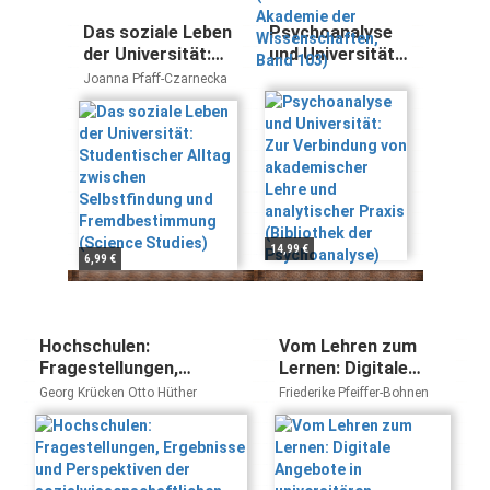
Band 103)
Das soziale Leben
Psychoanalyse
der Universität:
und Universität:
Studentischer
Zur Verbindung
Joanna Pfaff-Czarnecka
Alltag zwischen
von
Selbstfindung und
akademischer
Fremdbestimmung
Lehre und
(Science Studies)
analytischer
Praxis
(Bibliothek der
Psychoanalyse)
14,99 €
6,99 €
Hochschulen:
Vom Lehren zum
Fragestellungen,
Lernen: Digitale
Ergebnisse und
Angebote in
Georg Krücken Otto Hüther
Friederike Pfeiffer-Bohnen
Perspektiven der
universitären
sozialwissenschaftlichen
Lehrveranstaltungen
Hochschulforschung
(Organization & Public