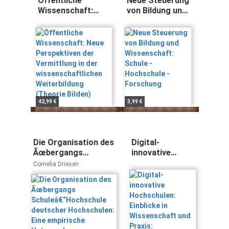
Öffentliche
Neue Steuerung
Wissenschaft:
von Bildung und
Neue Perspektiven
Wissenschaft:
der Vermittlung in
Schule -
der
Hochschule -
wissenschaftlichen
Forschung
Weiterbildung
(Theorie Bilden)
42,99 €
3,99 €
Die Organisation des
Digital-
Ãœbergangs
innovative
Schuleâ€“Hochschule
Hochschulen:
Cornelia Driesen
deutscher
Einblicke in
Hochschulen: Eine
Wissenschaft
empirische
und Praxis:
Untersuchung zur
Tagungsband
Perspektive von
zur 2. Online-
Hochschulleitungen
Tagung