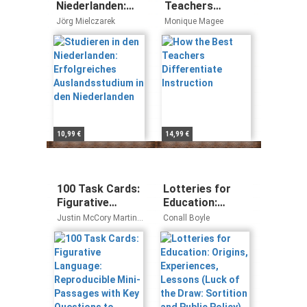
Niederlanden:
Teachers
Erfolgreiches
Differentiate
Jörg Mielczarek
Monique Magee
Auslandsstudium
Instruction
in den
Niederlanden
10,99 €
14,99 €
100 Task Cards:
Lotteries for
Figurative
Education:
Language:
Origins,
Justin McCory Martin
Conall Boyle
Reproducible
Experiences,
Carol Ghiglieri
Mini-Passages
Lessons (Luck
with Key
of the Draw:
Questions to
Sortition and
Boost Reading
Public Policy)
Comprehension