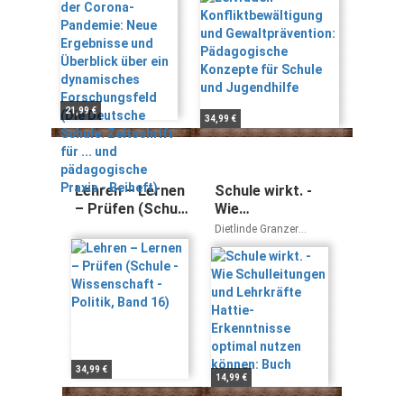
Überblick über
Pädagogische
ein dynamisches
Konzepte für
Forschungsfeld
Schule und
(Die Deutsche
Jugendhilfe
Schule.
Zeitschrift für ...
und
21,99 €
34,99 €
pädagogische
Praxis - Beiheft)
Lehren – Lernen
Schule wirkt. -
– Prüfen (Schule
Wie
- Wissenschaft -
Schulleitungen
Dietlinde Granzer
Politik, Band 16)
und Lehrkräfte
Wolfgang Looss
Hattie-
Erkenntnisse
optimal nutzen
können: Buch
34,99 €
14,99 €