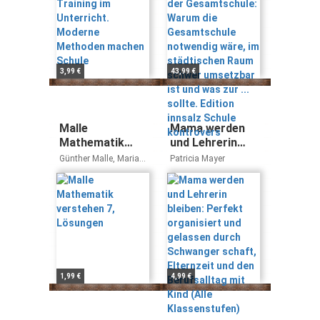
machen Schule
notwendig wäre,
im städtischen
Raum schwer
umsetzbar ist
und was zur ...
3,99 €
43,99 €
sollte. Edition
innsalz Schule
kontrovers
Malle
Mama werden
Mathematik
und Lehrerin
verstehen 7,
bleiben: Perfekt
Günther Malle, Maria
Patricia Mayer
Lösungen
organisiert und
Koth, Helge Woschitz,
Sonja Malle, Bernhard
gelassen durch
Salzger, Andreas
Schwanger
Ulovec
schaft,
Elternzeit und
den Berufsalltag
mit Kind (Alle
Klassenstufen)
1,99 €
4,99 €