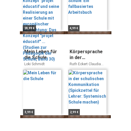
einer Schule mit
europäischer
Ausrichtung:
Das Konzept
"projet éducatif"
28,99 €
4,99 €
... (Studien zur
Pädagogik der
Schule, Band 30)
Mein Leben für
Körpersprache
die Schule
in der
schulischen
Loki Schmidt
Ruth Eckert Claudia
Kommunikation
Timpner
(Spickzettel für
Lehrer:
Systemisch
Schule machen)
3,99 €
2,99 €