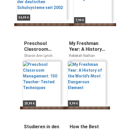
2002
54,99 €
7,99 €
Preschool
My Freshman
Classroom
Year: A History
Management:
of the World's
Sharon Ann Lynch
Rebekah Nathan
150 Teacher-
Most Dangerous
Laverne Warner
Tested
Element
Techniques
29,99 €
9,99 €
Studieren in den
How the Best