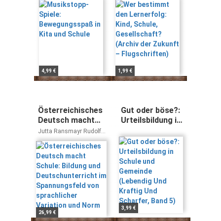
Schule
(Archiv der
Zukunft –
Flugschriften)
4,99 €
1,99 €
Österreichisches
Gut oder böse?:
Deutsch macht
Urteilsbildung in
Schule: Bildung
Schule und
Jutta Ransmayr Rudolf
und
Gemeinde
de Cillia
Deutschunterricht
(Lebendig Und
im Spannungsfeld
Kraftig Und
von sprachlicher
Scharfer, Band
Variation und
5)
Norm
3,99 €
26,99 €