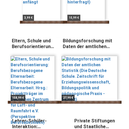
3,99 €
10,99 €
Eltern, Schule und
Bildungsforschung mit
Berufsorientierung:
Daten der amtlichen
Berufsbezogene
Statistik (Die Deutsche
Elternarbeit:
Schule. Zeitschrift für
Berufsbezogene
Erziehungswissenschaft,
Elternarbeit. Hrsg.:
Bildungspolitik und
Projektträger im
pädagogische Praxis -
Deutschen
Beiheft)
Zentrum für Luft-
und Raumfahrt e.V.
(Perspektive
158,99 €
27,99 €
Berufsabschluss)
Lehrer-Schüler-
Private Stiftungen
Interaktion:
und Staatliche