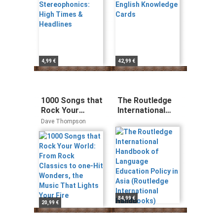
4,99 €
42,99 €
1000 Songs that
The Routledge
Rock Your
International
World: From
Handbook of
Dave Thompson
Rock Classics to
Language
one-Hit
Education Policy
Wonders, the
in Asia
Music That
(Routledge
Lights Your Fire
International
Handbooks)
84,99 €
20,99 €