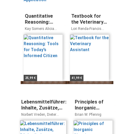
Quantitative
Textbook for
Reasoning:
the Veterinary
Tools for
Assistant
Kay Somers Alicia
Lori Renda-Francis
Today's
Sevilla
Kara M. Burns
Informed Citizen
25,99 €
41,99 €
Lebensmittelführer:
Principles of
Inhalte, Zusätze,
Inorganic
Rückstände
Chemistry
Norbert Vreden, Dieter
Brian W. Pfennig
Schenker, Wolfgang Sturm,
Gunter Josst, Christina
Blachnik