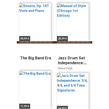
Edition)
38,99 €
25,99 €
The Big Band Era
Jazz Drum Set
Independence:
3/4, 4/4, and 5/4
Steve Fidyk
Time Signatures
11,99 €
24,99 €