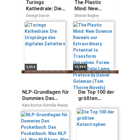
Turings
The Plastic
Kathedrale: Die
Mind: New
Ursprünge des
Science Reveals
George Dyson
Sharon Begley
digitalen
our
Zeitalters
Extraordinary
Potential to
Transform
Ourselves.
Forew. by the
Dalai Lama.
Preface by
9,99 €
13,99 €
Daniel Goleman
(Tom Thorne
Novels)
NLP-Grundlagen für
Die Top 100 der
Dummies Das
größten
Pocketbuch: Das
Katastrophen
Kate Burton Romilla Ready
Pocketbuch. Was
NLP ist. Was NLP
kann. Was NLP
bringt.
Neurolinguistisches