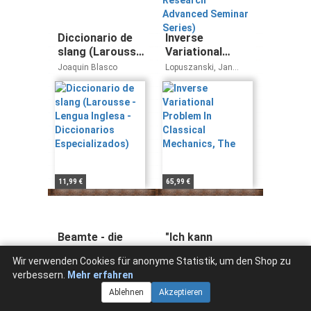
Diccionario de
Inverse
slang (Larousse
Variational
- Lengua Inglesa
Problem In
Joaquin Blasco
Lopuszanski, Jan
- Diccionarios
Classical
(Univ Of Wroclaw,
Poland)
Especializados)
Mechanics, The
11,99 €
65,99 €
Beamte - die
"Ich kann
Privilegierten
einfach das
Wir verwenden Cookies für anonyme Statistik, um den Shop zu
der Nation. Wie
Leben nicht
Bernd W. Klöckner
Rong Yang
verbessern.
Mehr erfahren
unsere
mehr ertragen.".
Frank Faust
Staatsdiener
Studien zu den
Ablehnen
Akzeptieren
kassieren,
Tagebüchern