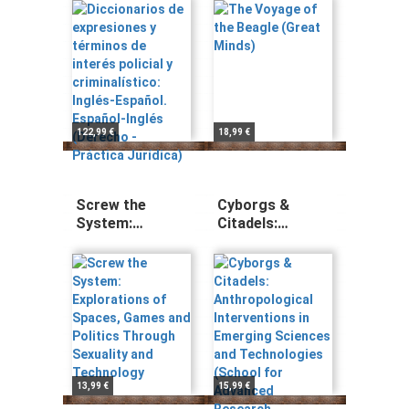
criminalístico:
Inglés-Español.
Español-Inglés
(Derecho -
Práctica
Jurídica)
122,99 €
18,99 €
Screw the
Cyborgs &
System:
Citadels:
Explorations of
Anthropological
Spaces, Games
Interventions in
and Politics
Emerging
Through
Sciences and
Sexuality and
Technologies
Technology
(School for
Advanced
Research
Advanced
13,99 €
15,99 €
Seminar Series)