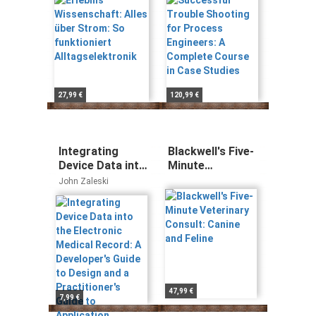
funktioniert
Engineers: A
Alltagselektronik
Complete
Course in Case
Studies
27,99 €
120,99 €
Integrating
Blackwell's Five-
Device Data into
Minute
the Electronic
Veterinary
John Zaleski
Medical Record:
Consult: Canine
A Developer's
and Feline
Guide to Design
and a
Practitioner's
Guide to
Application
47,99 €
7,99 €