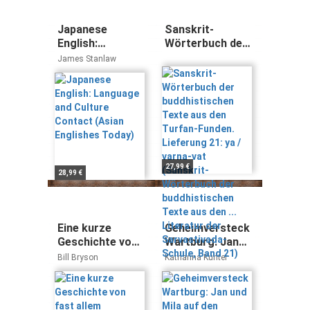
Japanese
Sanskrit-
English:
Wörterbuch der
Language and
buddhistischen
James Stanlaw
Culture Contact
Texte aus den
(Asian Englishes
Turfan-Funden.
Today)
Lieferung 21: ya
/ varna-vat
(Sanskrit-
Wörterbuch der
buddhistischen
Texte aus den ...
27,99 €
28,99 €
Literatur der
Sarvastivada-
Schule, Band 21)
Eine kurze
Geheimversteck
Geschichte von
Wartburg: Jan
fast allem
und Mila auf den
Bill Bryson
Katharina Kunter
Spuren Martin
Luthers