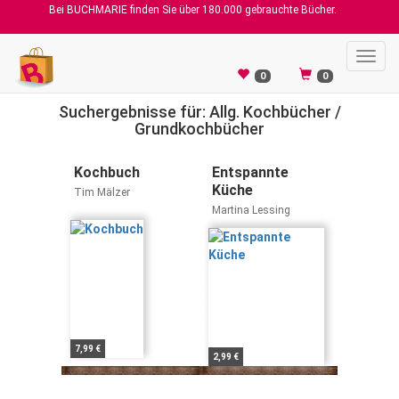
Bei BUCHMARIE finden Sie über 180.000 gebrauchte Bücher.
Toggl
navig
0
0
Suchergebnisse für: Allg. Kochbücher /
Grundkochbücher
Kochbuch
Entspannte
Küche
Tim Mälzer
Martina Lessing
7,99 €
2,99 €