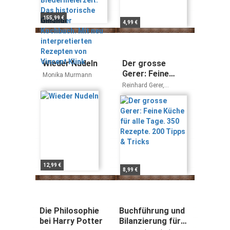
Kochbuch. Mit
neu
155,99 €
4,99 €
interpretierten
Rezepten von
Vincent Klink
Wieder Nudeln
Der grosse
Gerer: Feine
Monika Murmann
Küche für alle
Reinhard Gerer,
Tage. 350
Christian Grünwald,
Andreas Wojta
Rezepte. 200
Tipps & Tricks
12,99 €
8,99 €
Die Philosophie
Buchführung und
bei Harry Potter
Bilanzierung für