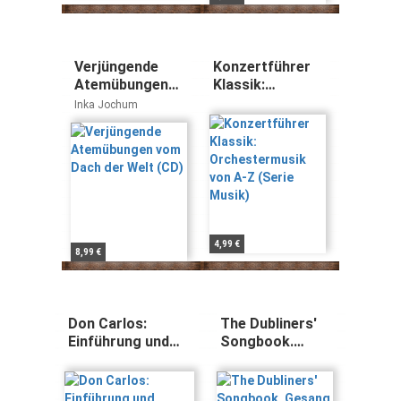
Verjüngende
Konzertführer
Atemübungen
Klassik:
vom Dach der
Orchestermusik
Inka Jochum
Welt (CD)
von A-Z (Serie
Musik)
4,99 €
8,99 €
Don Carlos:
The Dubliners'
Einführung und
Songbook.
Kommmentar.
Gesang mit
Textbuch/Libretto.
Gitarre.
(Opern der Welt)