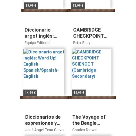
19,99 €
13,99 €
Diccionario
CAMBRIDGE
argot inglés:
CHECKPOINT
Word Up! -
SCIENCE T
Equipo Editorial
Peter Riley
English-
(Cambridge
Spanish/Spanish-
Secondary)
English
14,99 €
64,99 €
Diccionarios de
The Voyage of
expresiones y
the Beagle
términos de
(Great Minds)
José Ángel Tena Calvo
Charles Darwin
interés policial y