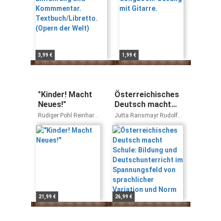
3,99 €
1,99 €
"Kinder! Macht
Österreichisches
Neues!"
Deutsch macht
Schule: Bildung
Rüdiger Pohl Reinhard
Jutta Ransmayr Rudolf
und
Schäfertöns
de Cillia
Deutschunterricht
im Spannungsfeld
von sprachlicher
Variation und
Norm
21,99 €
26,99 €