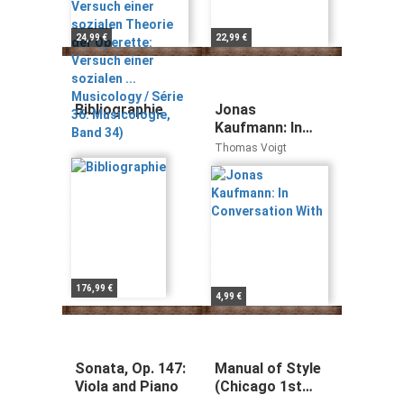
Versuch einer
sozialen ...
24,99 €
22,99 €
Musicology /
Série 36:
Musicologie,
Band 34)
Bibliographie
Jonas
Kaufmann: In
Conversation
Thomas Voigt
With
176,99 €
4,99 €
Sonata, Op. 147:
Manual of Style
Viola and Piano
(Chicago 1st