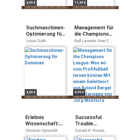
4,99 €
11,99 €
Suchmaschinen-
Management für
Optimierung für
die Champions
Dummies
League: Was wir
Julian Dziki
Ralf Lanwehr Sven C.
vom Profifußball
Voelpel
lernen können
Mit einem
Geleitwort von
Roland Berger
und Interviews
von Jörg
Wontorra
4,99 €
4,99 €
Erlebnis
Successful
Wissenschaft:
Trouble
Alles über
Shooting for
Christian Synwoldt
Donald R. Woods
Strom: So
Process