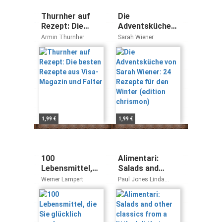
Thurnher auf
Die
Rezept: Die
Adventsküche
besten Rezepte
von Sarah
Armin Thurnher
Sarah Wiener
aus Visa-
Wiener: 24
Magazin und
Rezepte für den
Falter
Winter (edition
chrismon)
1,99 €
1,99 €
100
Alimentari:
Lebensmittel,
Salads and
die Sie glücklich
other classics
Werner Lampert
Paul Jones Linda
machen
from a little deli
Malcolm
that grew:
Salads + Other
Classics from a