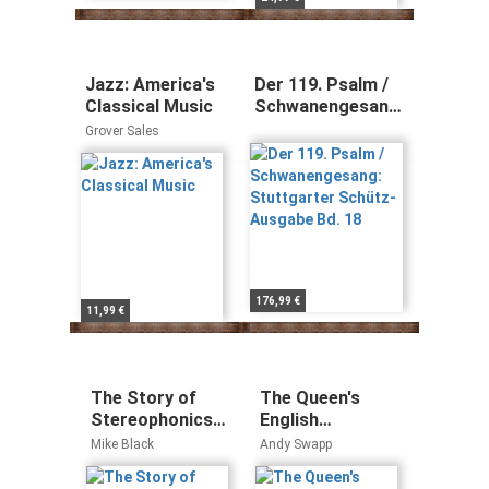
Jazz: America's
Der 119. Psalm /
Classical Music
Schwanengesang:
Stuttgarter
Grover Sales
Schütz-Ausgabe
Bd. 18
176,99 €
11,99 €
The Story of
The Queen's
Stereophonics:
English
High Times &
Knowledge
Mike Black
Andy Swapp
Headlines
Cards