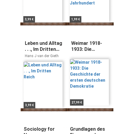
3,99 €
1,99 €
Leben und Alltag
Weimar 1918-
. . ., Im Dritten
1933: Die
Reich
Geschichte der
Hans J van der Gieth
ersten
deutschen
Demokratie
27,99 €
3,99 €
Sociology for
Grundlagen des