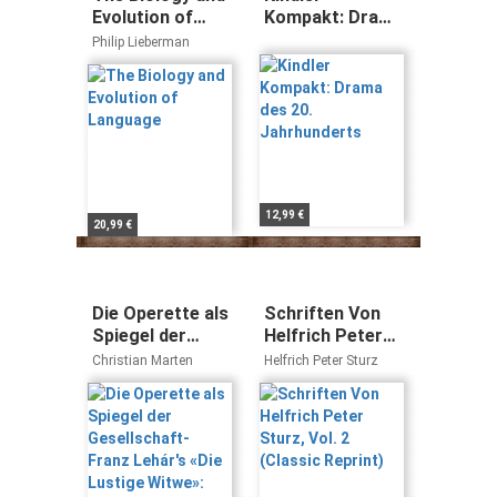
Evolution of
Kompakt: Drama
Language
des 20.
Philip Lieberman
Jahrhunderts
12,99 €
20,99 €
Die Operette als
Schriften Von
Spiegel der
Helfrich Peter
Gesellschaft-
Sturz, Vol. 2
Christian Marten
Helfrich Peter Sturz
Franz Lehár's
(Classic Reprint)
«Die Lustige
Witwe»: Versuch
einer sozialen
Theorie der
Operette: