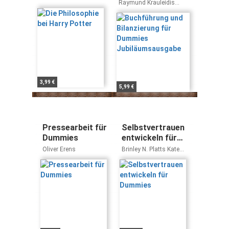
Dummies
Raymund Krauleidis
Jubiläumsausgabe
Michael Griga
3,99 €
5,99 €
Pressearbeit für
Selbstvertrauen
Dummies
entwickeln für
Dummies
Oliver Erens
Brinley N. Platts Kate
Burton