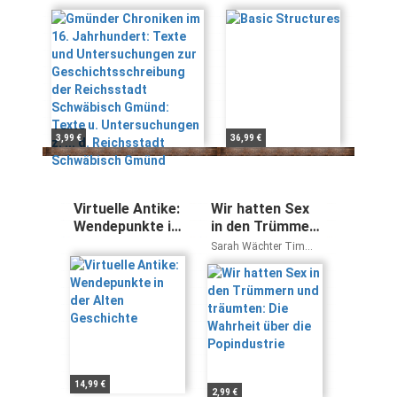
Untersuchungen zur
Geschichtsschreibung
der Reichsstadt
Schwäbisch Gmünd:
Texte u.
Untersuchungen z. ...
d. Reichsstadt
Schwäbisch Gmünd
3,99 €
36,99 €
Virtuelle Antike:
Wir hatten Sex
Wendepunkte in
in den Trümmern
der Alten
und träumten:
Sarah Wächter Tim
Geschichte
Die Wahrheit
Renner
über die
Popindustrie
14,99 €
2,99 €