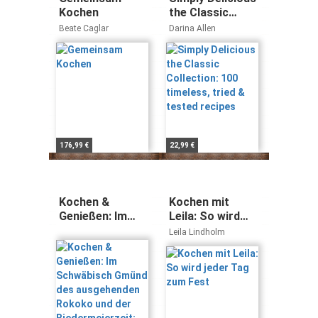
Kochen
the Classic
Collection: 100
Beate Caglar
Darina Allen
timeless, tried &
tested recipes
176,99 €
22,99 €
Kochen &
Kochen mit
Genießen: Im
Leila: So wird
Schwäbisch
jeder Tag zum
Leila Lindholm
Gmünd des
Fest
ausgehenden
Rokoko und der
Biedermeierzeit:
Das historische
Gmünder