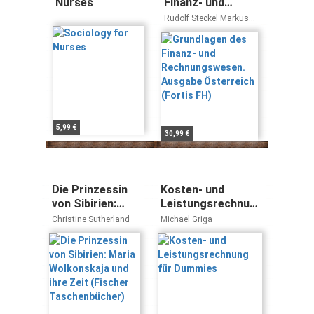
Nurses
Finanz- und
Rechnungswesen.
Rudolf Steckel Markus
Ausgabe
Hämmerle
Österreich
(Fortis FH)
5,99 €
30,99 €
Die Prinzessin
Kosten- und
von Sibirien:
Leistungsrechnung
Maria
für Dummies
Christine Sutherland
Michael Griga
Wolkonskaja und
ihre Zeit
(Fischer
Taschenbücher)