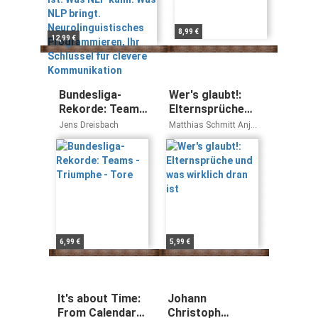
Programmieren, Ihr
Schlüssel für
clevere
8,99 €
12,99 €
Kommunikation
Bundesliga-
Wer's glaubt!:
Rekorde: Teams
Elternsprüche
- Triumphe -
und was wirklich
Jens Dreisbach
Matthias Schmitt Anja
Tore
dran ist
Fröhlich
6,99 €
5,99 €
It's about Time:
Johann
From Calendars
Christoph