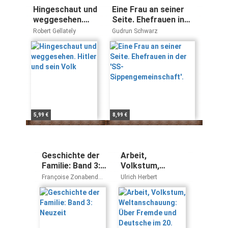
Hingeschaut und
Eine Frau an seiner
weggesehen.
Seite. Ehefrauen in
Hitler und sein
der 'SS-
Robert Gellately
Gudrun Schwarz
Volk
Sippengemeinschaft'.
5,99 €
8,99 €
Geschichte der
Arbeit,
Familie: Band 3:
Volkstum,
Neuzeit
Weltanschauung:
Françoise Zonabend
Ulrich Herbert
Über Fremde und
André Burguière
Deutsche im 20.
Jahrhundert