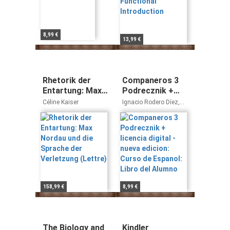
8,99 €
13,99 €
Rhetorik der
Companeros 3
Entartung: Max
Podrecznik +
Nordau und die
licencia digital -
Céline Kaiser
Ignacio Rodero Díez,
Sprache der
nueva edicion:
Carmen Sardinero
Francos, Francisca
Verletzung
Curso de
Castro Viúdez
(Lettre)
Espanol: Libro
del Alumno
158,99 €
8,99 €
The Biology and
Kindler