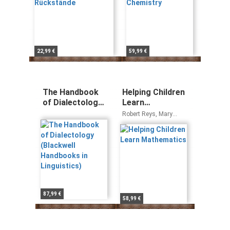
22,99 €
59,99 €
The Handbook
Helping Children
of Dialectology
Learn
(Blackwell
Mathematics
Robert Reys, Mary
Handbooks in
Lindquist, Diana V.
Lambdin, Nancy L.
Linguistics)
Smith
87,99 €
58,99 €