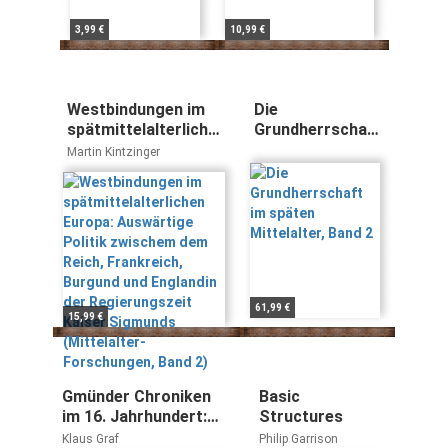
3,99 €
10,99 €
Westbindungen im
Die
spätmittelalterlichen
Grundherrschaft
Europa: Auswärtige
im späten
Martin Kintzinger
Politik zwischem
Mittelalter, Band
dem Reich,
2
Frankreich, Burgund
und Englandin der
Regierungszeit
Kaiser Sigmunds
(Mittelalter-
Forschungen, Band
61,99 €
15,99 €
2)
Gmünder Chroniken
Basic
im 16. Jahrhundert:
Structures
Texte und
Klaus Graf
Philip Garrison