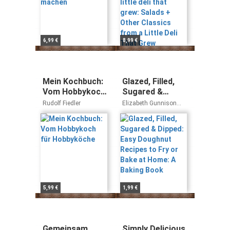
Little Deli That
Grew
6,99 €
8,99 €
Mein Kochbuch:
Glazed, Filled,
Vom Hobbykoch
Sugared &
für Hobbyköche
Dipped: Easy
Rudolf Fiedler
Elizabeth Gunnison
Doughnut
Stephen Collucci
Recipes to Fry
or Bake at
Home: A Baking
Book
5,99 €
1,99 €
Gemeinsam
Simply Delicious