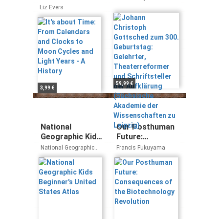
and Clocks to
Gottsched zum
Liz Evers
Moon Cycles
300. Geburtstag:
and Light Years -
Gelehrter,
A History
Theaterreformer
und
Schriftsteller
der Aufklärung
(Sächsische
Akademie der
59,99 €
3,99 €
Wissenschaften
zu Leipzig)
National
Our Posthuman
Geographic Kids
Future:
Beginner's
Consequences
National Geographic
Francis Fukuyama
United States
of the
Kids
Atlas
Biotechnology
Revolution