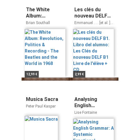
The White
Les clés du
Album:
nouveau DELF
Revolution,
B1. Libro del
Brian Southall
Emmanuel . . . [et al. ]
Politics &
alumno: Les Clés
Godard
Recording - The
du nouveau DELF
Beatles and the
B1 Livre de
World in 1968
l'élève + CD
12,99 €
2,99 €
Musica Sacra
Analysing
English
Peter Paul Kaspar
Grammar: A
Lise Fontaine
Systemic
Functional
Introduction