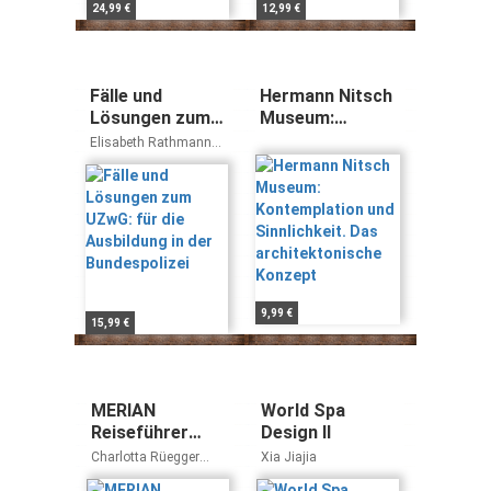
24,99 €
12,99 €
Fälle und
Hermann Nitsch
Lösungen zum
Museum:
UZwG: für die
Kontemplation
Elisabeth Rathmann
Ausbildung in
und Sinnlichkeit.
Nils Neuwald
der
Das
Bundespolizei
architektonische
Konzept
9,99 €
15,99 €
MERIAN
World Spa
Reiseführer
Design II
Stockholm: Mit
Charlotta Rüegger
Xia Jiajia
Extra-Karte zum
Holger Wolandt