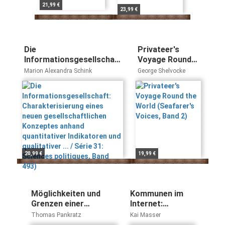
21,99 €
23,99 €
Die
Privateer's
Informationsgesellschaft:
Voyage Round
Charakterisierung eines
the World
Marion Alexandra Schink
George Shelvocke
neuen gesellschaftlichen
(Seafarer's
Konzeptes anhand
Voices, Band 2)
quantitativer Indikatoren
und qualitativer ... / Série
31: Sciences politiques,
Band 493)
20,99 €
19,99 €
Möglichkeiten und
Kommunen im
Grenzen einer
Internet:
europäischen
Leitfaden zum
Thomas Pankratz
Kai Masser
Rüstungskooperation:
Aufbau und zur