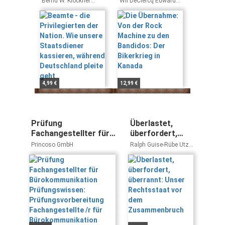
Bernd W. Klöckner
Wil DeClercq Edward
unsere
Bandidos: Der
Frank Faust
Winterhalder
Staatsdiener
Bikerkrieg in
kassieren,
Kanada
während
Deutschland
pleite geht
4,99 €
12,99 €
Prüfung
Überlastet,
Fachangestellter für
überfordert,
Bürokommunikation
überrannt:
Princoso GmbH
Ralph Guise-Rübe Utz
Prüfungswissen:
Unser
Claassen
Prüfungsvorbereitung
Rechtsstaat vor
Fachangestellte /r für
dem
Bürokommunikation
Zusammenbruch