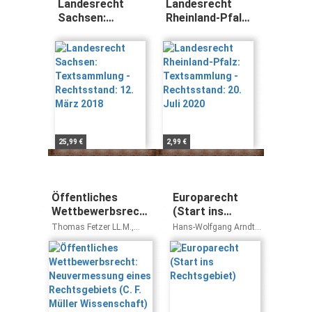
Landesrecht
Landesrecht
Sachsen:
Rheinland-Pfalz:
Textsammlung -
Textsammlung -
Rechtsstand: 12.
Rechtsstand: 20.
März 2018
Juli 2020
25,99 €
2,99 €
Öffentliches
Europarecht
Wettbewerbsrecht:
(Start ins
Neuvermessung
Rechtsgebiet)
Thomas Fetzer LL.M.,
Hans-Wolfgang Arndt,
eines
Claudia Fuchs, Klaus
Thomas Fetzer LL.M.,
Ferdinand Gärditz, Gregor
Kristian Fischer
Rechtsgebiets (C.
Kirchhof, Stefan Korte,
F. Müller
Stefan Magen, Frank
Wissenschaft)
Schorkopf, Alexander
Thiele, Sebastian Unger,
Ferdinand Wollenschläger,