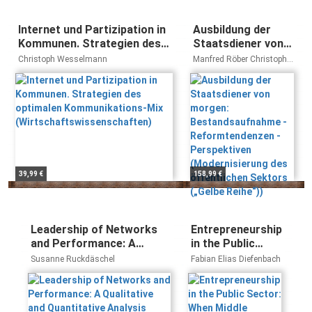
Internet und Partizipation in
Ausbildung der
Kommunen. Strategien des
Staatsdiener von
optimalen Kommunikations-
morgen:
Christoph Wesselmann
Manfred Röber Christoph
Mix
Bestandsaufnahme
Reichard
(Wirtschaftswissenschaften)
- Reformtendenzen
- Perspektiven
(Modernisierung
des öffentlichen
Sektors („Gelbe
Reihe“))
39,99 €
158,99 €
Leadership of Networks
Entrepreneurship
and Performance: A
in the Public
Qualitative and
Sector: When
Susanne Ruckdäschel
Fabian Elias Diefenbach
Quantitative Analysis
Middle Managers
(Markt- und
Create Public
Unternehmensentwicklung
Value (Gabler