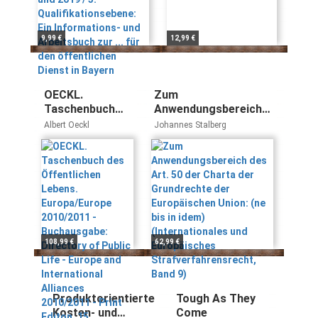
... für den
öffentlichen Dienst
in Bayern
9,99 €
12,99 €
OECKL.
Zum
Taschenbuch
Anwendungsbereich
des Öffentlichen
des Art. 50 der Charta
Albert Oeckl
Johannes Stalberg
Lebens.
der Grundrechte der
Europa/Europe
Europäischen Union:
2010/2011 -
(ne bis in idem)
Buchausgabe:
(Internationales und
Directory of
Europäisches
Public Life -
Strafverfahrensrecht,
Europe and
Band 9)
International
108,99 €
62,99 €
Alliances
2010/2011 -
Print Editon. 15.
Jahrgang
Produktorientierte
Tough As They
Kosten- und
Come