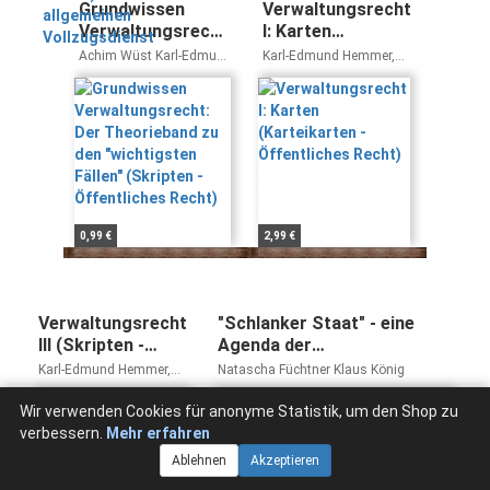
Grundwissen
Verwaltungsrecht
Verwaltungsrecht:
I: Karten
Der Theorieband
(Karteikarten -
Achim Wüst Karl-Edmund
Karl-Edmund Hemmer,
zu den
Öffentliches
Hemmer
Achim Wüst, Michael
Grieger
"wichtigsten
Recht)
Fällen" (Skripten -
Öffentliches
Recht)
0,99 €
2,99 €
Verwaltungsrecht
"Schlanker Staat" - eine
III (Skripten -
Agenda der
Öffentliches
Verwaltungsmodernisierung
Karl-Edmund Hemmer,
Natascha Füchtner Klaus König
Recht)
im Bund
Achim Wüst,
Christensen, Michael
(Verwaltungsorganisation,
Wir verwenden Cookies für anonyme Statistik, um den Shop zu
Grieger
Staatsaufgaben und
verbessern.
Mehr erfahren
Öffentlicher Dienst)
Ablehnen
Akzeptieren