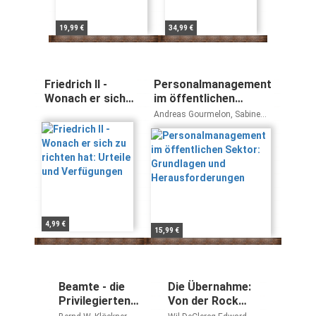
19,99 €
34,99 €
Friedrich II -
Personalmanagement
Wonach er sich
im öffentlichen
zu richten hat:
Sektor: Grundlagen
Andreas Gourmelon, Sabine
Urteile und
und
Seidel, Michael Treier
Verfügungen
Herausforderungen
4,99 €
15,99 €
Beamte - die
Die Übernahme:
Privilegierten
Von der Rock
der Nation. Wie
Machine zu den