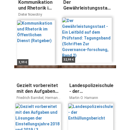
Kommunikation
Der
und Rhetorik im
Gewährleistungsstaat
Öffentlichen
- Ein Leitbild auf dem
Dieter Nowotny
Dienst
Prüfstand:
(Ratgeber)
Tagungsband
(Schriften Zur
Governance-
forschung, Band 2)
32,99 €
3,99 €
Gezielt vorbereitet
Landespolizeischule
mit den Aufgaben
- der
und Lösungen der
Enthüllungsbericht
Friedrich Barnikel, Hermann
Martin O. Hamann
Einstellungsjahre
Ruch, Erich Winter, Paul
Fichtner
2018 und 2019 / 3.
Qualifikationsebene:
Ein Informations-
und Arbeitsbuch zur