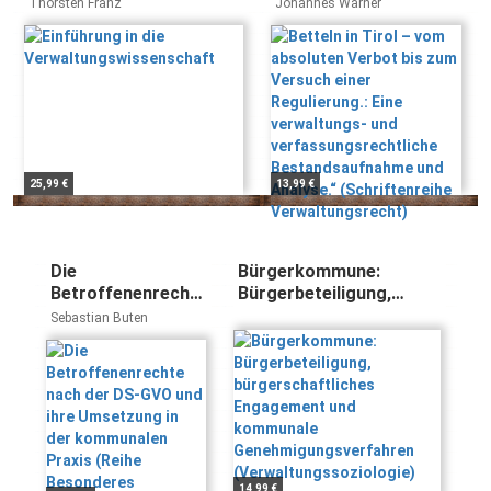
zum Versuch einer
Thorsten Franz
Johannes Warner
Regulierung.: Eine
verwaltungs- und
verfassungsrechtliche
Bestandsaufnahme
und Analyse.“
(Schriftenreihe
Verwaltungsrecht)
25,99 €
13,99 €
Die
Bürgerkommune:
Betroffenenrechte
Bürgerbeteiligung,
nach der DS-GVO
bürgerschaftliches
Sebastian Buten
und ihre
Engagement und
Umsetzung in der
kommunale
kommunalen
Genehmigungsverfahren
Praxis (Reihe
(Verwaltungssoziologie)
Besonderes
Verwaltungsrecht)
14,99 €