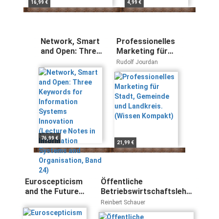
16,99 €
4,99 €
Network, Smart
Professionelles
and Open: Three
Marketing für
Keywords for
Stadt, Gemeinde
Rudolf Jourdan
Information
und Landkreis.
Systems
(Wissen
Innovation
Kompakt)
(Lecture Notes
in Information
Systems and
Organisation,
Band 24)
76,99 €
21,99 €
Euroscepticism
Öffentliche
and the Future
Betriebswirtschaftslehre
of Europe: Views
- Public Management:
Reinbert Schauer
from the
Grundzüge