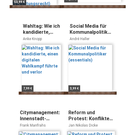
53,99 €
Wahltag: Wie ich
Social Media für
kandidierte,
Kommunalpolitiker
einen digitalen
(essentials)
Anke Knopp
André Haller
Wahlkampf
führte und
verlor
7,99 €
3,99 €
Citymanagement:
Reform und
Innenstadt-
Protest: Konflikte
Belebung mit
um die
Frank Manfrahs
Jan Nikolas Dicke
System - starke
Neugliederung des