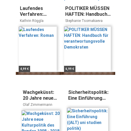
Laufendes
POLITIKER MÜSSEN
Verfahren:
HAFTEN: Handbuch
Roman
für
Kathrin Röggla
Stephanie Tsomakaeva
verantwortungsvolle
Demokraten
4,99 €
6,99 €
Wachgeküsst:
Sicherheitspolitik:
20 Jahre neue
Eine Einführung
Kulturpolitik des
((ALT) uni studien
Olaf Zimmermann
Bundes 1998 -
politik)
2018