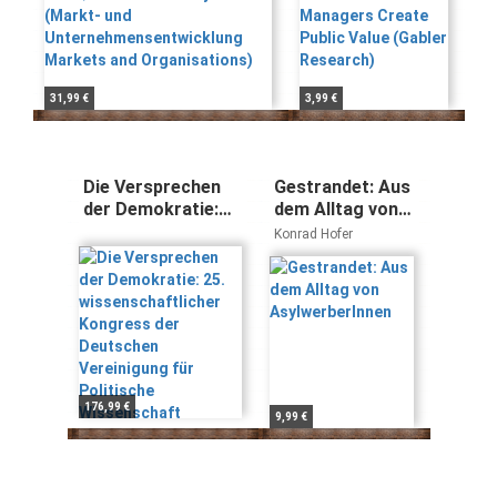
Markets and
Research)
Organisations)
31,99 €
3,99 €
Die Versprechen
Gestrandet: Aus
der Demokratie:
dem Alltag von
25.
AsylwerberInnen
Konrad Hofer
wissenschaftlicher
Kongress der
Deutschen
Vereinigung für
Politische
Wissenschaft
176,99 €
9,99 €