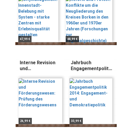
Zentren mit
Kreises Borken in
Erlebnisqualität
den 1960er und
gestalten
1970er Jahren
(Forschungen zur
Regionalgeschichte)
47,99 €
48,99 €
Interne Revision
Jahrbuch
und
Engagementpolitik
Förderungswesen:
2014:
Prüfung des
Engagement- und
Förderungswesens
Demokratiepolitik
26,99 €
33,99 €