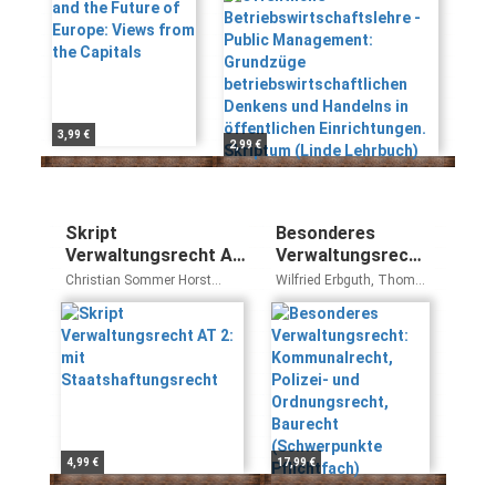
Capitals
betriebswirtschaftlichen
Denkens und Handelns in
öffentlichen
Einrichtungen. Skriptum
(Linde Lehrbuch)
3,99 €
2,99 €
Skript
Besonderes
Verwaltungsrecht AT
Verwaltungsrecht:
2: mit
Kommunalrecht,
Christian Sommer Horst
Wilfried Erbguth, Thomas
Staatshaftungsrecht
Polizei- und
Wüstenbecker
Mann, Mathias Schubert
Ordnungsrecht,
Baurecht
(Schwerpunkte
Pflichtfach)
4,99 €
17,99 €