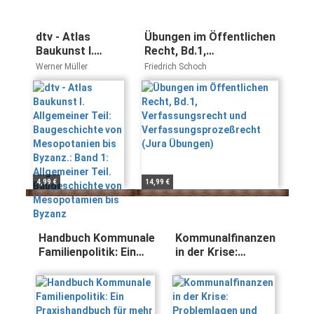
dtv - Atlas
Übungen im Öffentlichen
Baukunst I.
Recht, Bd.1,
Allgemeiner Teil:
Verfassungsrecht und
Werner Müller
Friedrich Schoch
Baugeschichte
Verfassungsprozeßrecht
von
(Jura Übungen)
Mesopotanien
bis Byzanz.:
Band 1:
Allgemeiner Teil.
Baugeschichte
von
4,99 €
14,99 €
Mesopotamien
bis Byzanz
Handbuch Kommunale
Kommunalfinanzen
Familienpolitik: Ein
in der Krise:
Praxishandbuch für
Problemlagen und
mehr
Handlungsansätze
Familienfreundlichkeit
(Schriften zur
in Kommunen (Hand-
öffentlichen