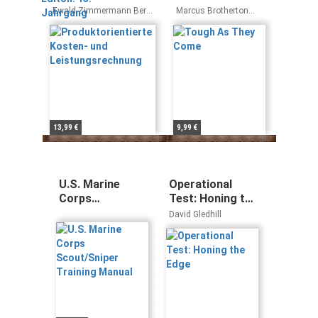
Leistungsrechnung
Ewald Zimmermann Bernd
Marcus Brotherton
Klümper
Travis Mills
13,99 €
9,99 €
U.S. Marine
Operational
Corps
Test: Honing the
Scout/Sniper
Edge
David Gledhill
Training Manual