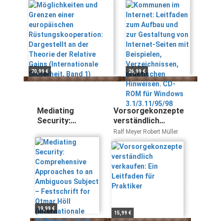
Dargestellt an der
Gestaltung von
Theorie der Relative
Internet-Seiten
Gains (Internationale
mit Beispielen,
Sicherheit, Band 1)
Verzeichnissen,
praktischen
Hinweisen. CD-
ROM für
70,99 €
26,99 €
Windows
3.1/3.11/95/98
Mediating
Vorsorgekonzepte
Security:
verständlich
Comprehensive
verkaufen: Ein
Ralf Meyer Robert Müller
Approaches to
Leitfaden für
an Ambiguous
Praktiker
Subject –
Festschrift for
Otmar Höll
(Internationale
Sicherheit, Band
10)
19,99 €
15,99 €