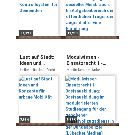
öffentlichen Träger
der Jugendhilfe. Eine
Einführung
34,99 €
19,99 €
Lust auf Stadt:
Modulwissen -
Ideen und
Einsatzrecht 1 -
Konzepte für
Basisausbildung:
Heike Leitschuh-Fecht
Martin Kastner Anke
urbane Mobilität
Basisausbildung im
Borsdorff
modularisierten
Studiengang für den
gehobenen
Polizeivollzugsdienst
in der Bundespolizei
(Lübecker Medien)
3,99 €
9,99 €