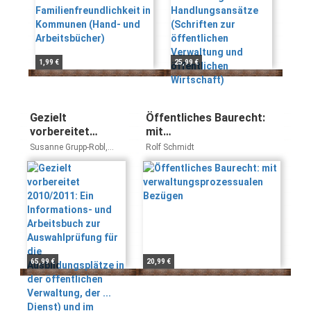
und Arbeitsbücher)
Verwaltung und
öffentlichen
Wirtschaft)
1,99 €
25,99 €
Gezielt
Öffentliches Baurecht:
vorbereitet
mit
2010/2011: Ein
verwaltungsprozessualen
Susanne Grupp-Robl,
Rolf Schmidt
Informations- und
Bezügen
Wolfgang Jirschik, Rosa
M Luible-Ernst, Johann W
Arbeitsbuch zur
Robl
Auswahlprüfung
für die
Ausbildungsplätze
in der öffentlichen
Verwaltung, der ...
Dienst) und im
65,99 €
20,99 €
allgemeinen
Vollzugsdienst