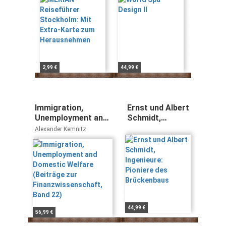
Herausnehmen
2,99 €
44,99 €
Immigration,
Ernst und Albert
Unemployment and
Schmidt,
Domestic Welfare
Ingenieure:
Alexander Kemnitz
(Beiträge zur
Pioniere des
Finanzwissenschaft,
Brückenbaus
Band 22)
44,99 €
56,99 €