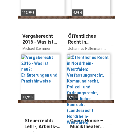
Christoph Ohler
112,99 €
0,99 €
Vergaberecht
Öffentliches
2016 - Was ist
Recht in
neu?:
Nordrhein-
Michael Stemmer
Johannes Hellermann
Erläuterungen
Westfalen:
Johannes Dietlein
und
Verfassungsrecht,
Praxishinweise
Kommunalrecht,
Polizei- und
Ordnungsrecht,
Öffentliches
Baurecht
(Landesrecht
10,99 €
1,99 €
Nordrhein-
Westfalen)
Steuerrecht:
Opera House –
Lehr-, Arbeits-
Musiktheater