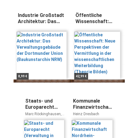
Industrie Großstadt
Öffentliche
Architektur: Das
Wissenschaft:
Verwaltungsgebäude
Neue Perspektiven
der Dortmunder
der Vermittlung in
Union
der
(Baukunstarchiv
wissenschaftlichen
NRW)
Weiterbildung
(Theorie Bilden)
8,99 €
42,99 €
Staats- und
Kommunale
Europarecht
Finanzwirtschaft
(Verwaltung in
Nordrhein-
Marc Röckinghausen,
Heinz Dresbach
Praxis und
Westfalen
Lars Oliver Michaelis,
Frank Bätge, Uta
Wissenschaft)
Hildebrandt, Frank
Braun