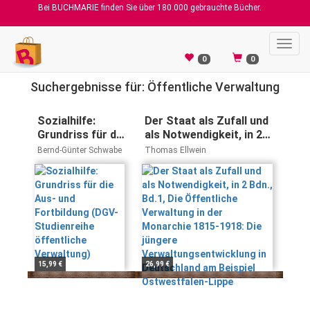
Bei BUCHMARIE finden Sie über 180.000 gebrauchte Bücher.
Toggl
navig
0
0
Suchergebnisse für: Öffentliche Verwaltung
Sozialhilfe:
Der Staat als Zufall und
Grundriss für die
als Notwendigkeit, in 2
Aus- und
Bdn., Bd.1, Die
Bernd-Günter Schwabe
Thomas Ellwein
Fortbildung
Öffentliche Verwaltung
(DGV-
in der Monarchie 1815-
Studienreihe
1918: Die jüngere
öffentliche
Verwaltungsentwicklung
Verwaltung)
in Deutschland am
Beispiel Ostwestfalen-
Lippe
15,99 €
26,99 €