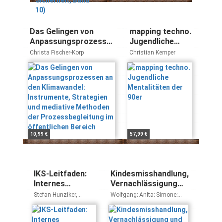
Das Gelingen von
mapping techno.
Anpassungsprozessen
Jugendliche
an den Klimawandel:
Mentalitäten der
Christa Fischer-Korp
Christian Kemper
Instrumente,
90er
Strategien und
mediative Methoden
der Prozessbegleitung
im öffentlichen
Bereich
10,99 €
57,99 €
IKS-Leitfaden:
Kindesmisshandlung,
Internes
Vernachlässigung
Kontrollsystem
und sexueller
Stefan Hunziker,
Wolfgang; Anita; Simone;
für Gemeinden
Missbrauch: Im
Hermann Grab, Yvonne
Ralf Krieger;Lang;
Dietiker, Lothar Gwerder
Meßmer;Osthoff
Aufgabenbereich der