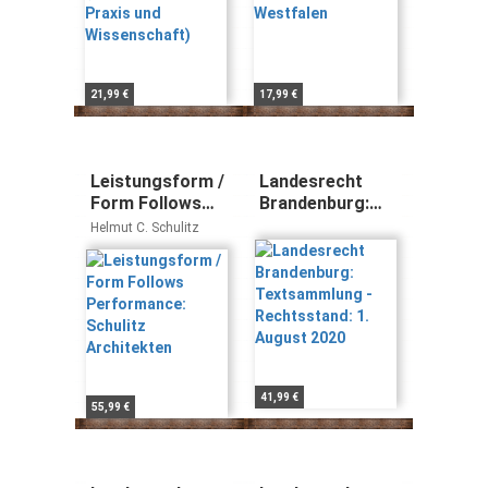
21,99 €
17,99 €
Leistungsform /
Landesrecht
Form Follows
Brandenburg:
Performance:
Textsammlung -
Helmut C. Schulitz
Schulitz
Rechtsstand: 1.
Architekten
August 2020
41,99 €
55,99 €