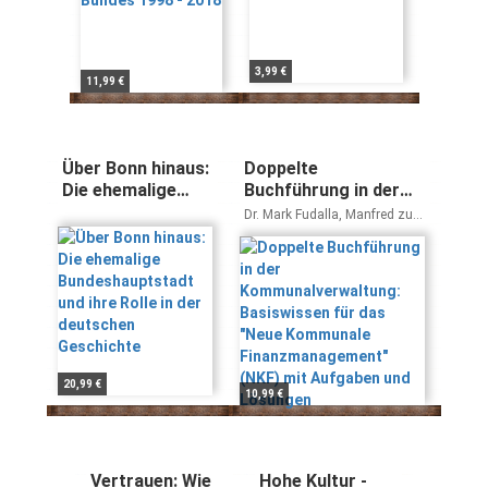
3,99 €
11,99 €
Über Bonn hinaus:
Doppelte
Die ehemalige
Buchführung in der
Bundeshauptstadt
Kommunalverwaltung:
Dr. Mark Fudalla, Manfred zur
und ihre Rolle in
Basiswissen für das
Mühlen, Christian Wöste
der deutschen
"Neue Kommunale
Geschichte
Finanzmanagement"
(NKF) mit Aufgaben
und Lösungen
20,99 €
10,99 €
Vertrauen: Wie
Hohe Kultur -