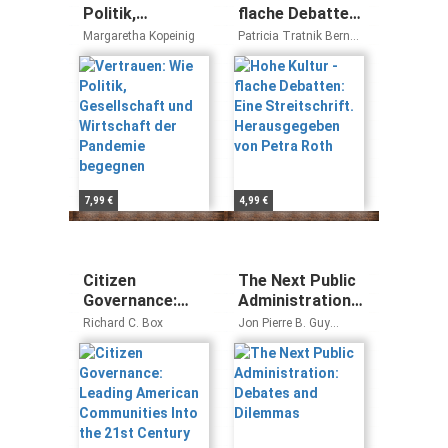
Politik,
flache Debatten:
Gesellschaft und
Eine
Margaretha Kopeinig
Patricia Tratnik Bernd
Wirtschaft der
Streitschrift.
Messinger
Pandemie
Herausgegeben
begegnen
von Petra Roth
7,99 €
4,99 €
Citizen
The Next Public
Governance:
Administration:
Leading
Debates and
Richard C. Box
Jon Pierre B. Guy
American
Dilemmas
Peters
Communities
Into the 21st
Century