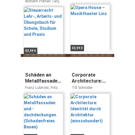
und Übungsbuch
Linz
Wilhelm Pothen Tanja
für Schule,
Heesen
Studium und
Praxis
53,99 €
53,99 €
Schäden an
Corporate
Metallfassaden
Architecture:
und -
Identität durch
Franz Lubinski, Fritz
Till Schröder
dachdeckungen.
Architektur
Röbbert, Uwe Nagel,
Klaus Ziegenbein,
(Schadenfreies
(einszuhundert)
Karlfriedrich Fick, Arnd
Bauen)
Kniese, Hans Pfeifer